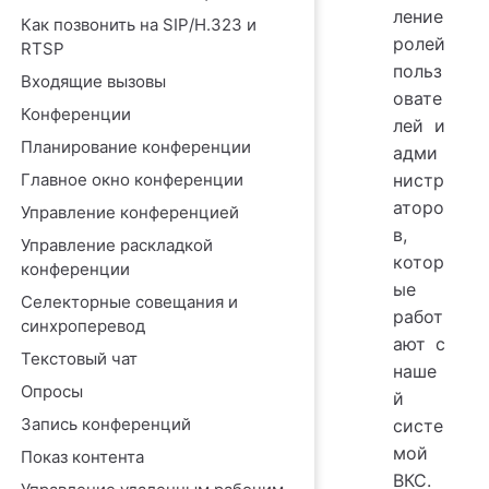
ление
Как позвонить на SIP/H.323 и
ролей
RTSP
польз
Входящие вызовы
овате
Конференции
лей и
Планирование конференции
адми
Главное окно конференции
нистр
аторо
Управление конференцией
в,
Управление раскладкой
котор
конференции
ые
Селекторные совещания и
работ
синхроперевод
ают с
Текстовый чат
наше
Опросы
й
Запись конференций
систе
мой
Показ контента
ВКС.