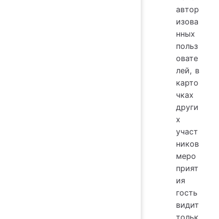
автор
изова
нных
польз
овате
лей, в
карто
чках
други
х
участ
ников
меро
прият
ия
гость
видит
тольк