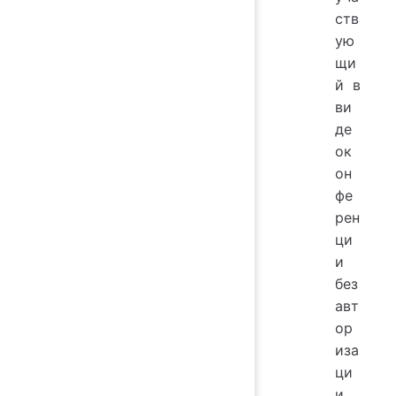
ств
ую
щи
й в
ви
де
ок
он
фе
рен
ци
и
без
авт
ор
иза
ци
и.