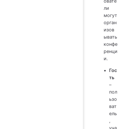
овате
ли
могут
орган
изов
ывать
конфе
ренци
и.
Гос
ть
–
пол
ьзо
ват
ель
,
уча