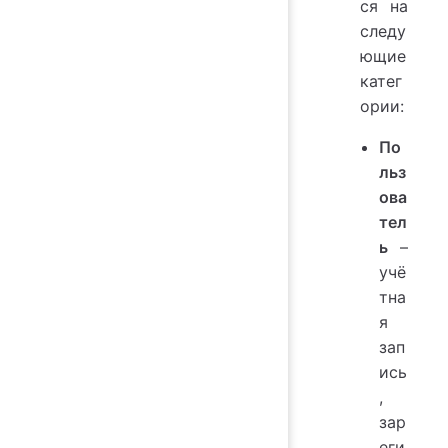
ся на
следу
ющие
катег
ории:
По
льз
ова
тел
ь
–
учё
тна
я
зап
ись
,
зар
еги