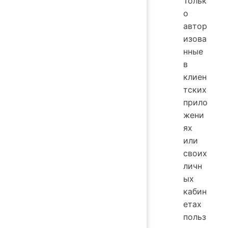
Тольк
о
автор
изова
нные
в
клиен
тских
прило
жени
ях
или
своих
личн
ых
кабин
етах
польз