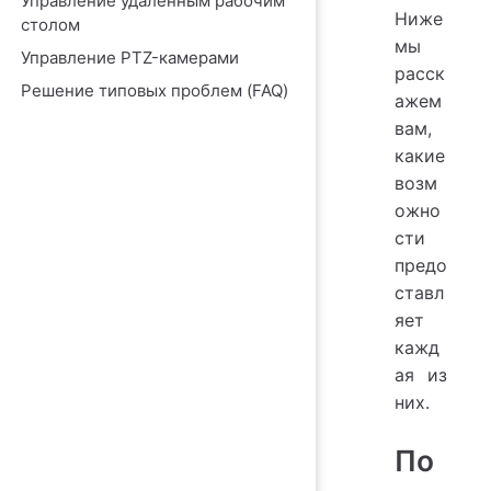
Управление удаленным рабочим
Ниже
столом
мы
Управление PTZ-камерами
расск
Решение типовых проблем (FAQ)
ажем
вам,
какие
возм
ожно
сти
предо
ставл
яет
кажд
ая из
них.
По