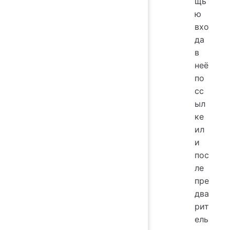
щь
ю
вхо
да
в
неё
по
сс
ыл
ке
ил
и
пос
ле
пре
два
рит
ель