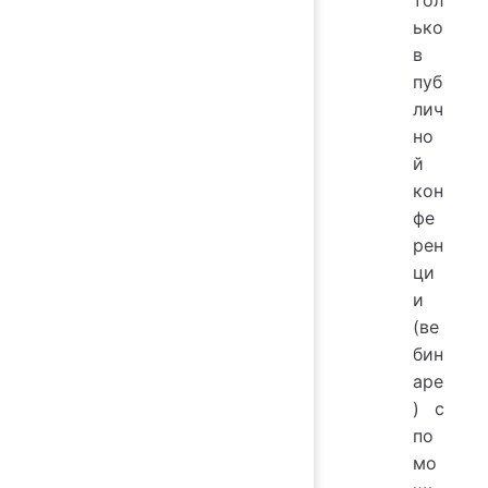
ько
в
пуб
лич
но
й
кон
фе
рен
ци
и
(ве
бин
аре
) с
по
мо