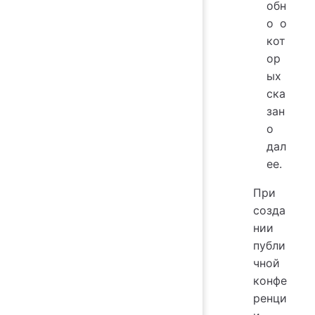
обн
о о
кот
ор
ых
ска
зан
о
дал
ее.
При
созда
нии
публи
чной
конфе
ренци