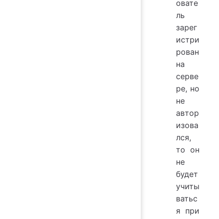
овате
ль
зарег
истри
рован
на
серве
ре, но
не
автор
изова
лся,
то он
не
будет
учиты
ватьс
я при