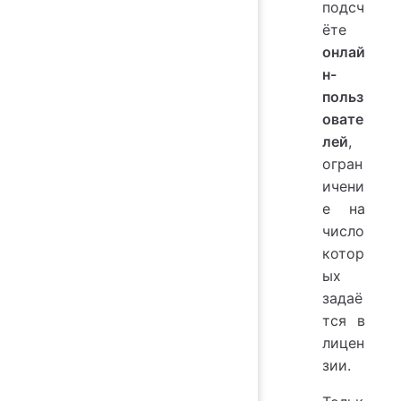
подсч
ёте
онлай
н-
польз
овате
лей
,
огран
ичени
е на
число
котор
ых
задаё
тся в
лицен
зии.