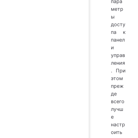
пара
метр
ы
досту
па к
панел
и
управ
ления
. При
этом
преж
де
всего
лучш
е
настр
оить