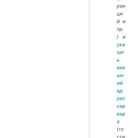
рен
ци
й и
пр.
) и
ука
зат
ь
вне
шн
ий
ад
рес
сер
вер
а
(го
сте