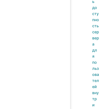
ь
до
сту
пно
сть
сер
вер
а
дл
я
по
льз
ова
тел
ей
вну
тр
и