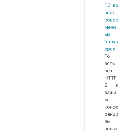
TC во
всех
совре
менн
ых
брауз
ерах
.
То
есть
без
HTTP
S к
ваши
м
конфе
ренци
ям
нельз