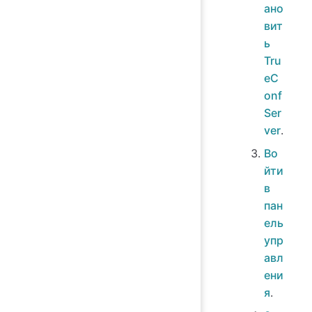
ано
вит
ь
Tru
eC
onf
Ser
ver
.
Во
йти
в
пан
ель
упр
авл
ени
я
.