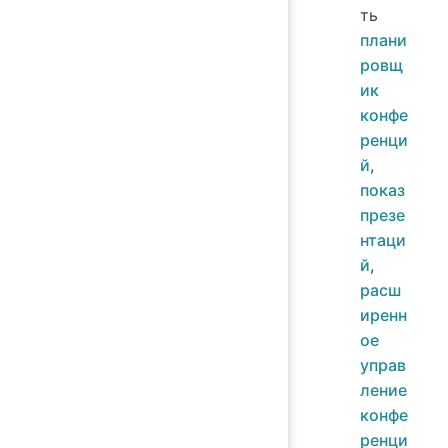
ть
плани
ровщ
ик
конфе
ренци
й
,
показ
презе
нтаци
й
,
расш
иренн
ое
управ
ление
конфе
ренци