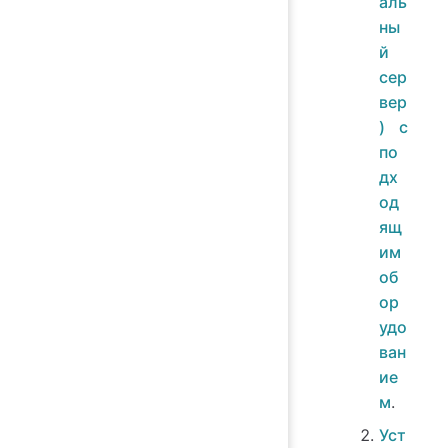
аль
ны
й
сер
вер
) с
по
дх
од
ящ
им
об
ор
удо
ван
ие
м
.
Уст