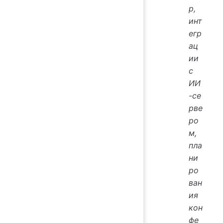
р,
инт
егр
ац
ии
с
ИИ
-се
рве
ро
м,
пла
ни
ро
ван
ия
кон
фе