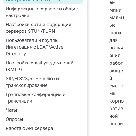
ем
Информация о сервере и общие
мини
настройки
мальн
Настройки сети и федерации,
ые
серверов STUN/TURN
шаги
для
Пользователи и группы.
Интеграция с LDAP/Active
получ
Directory
ения
Настройка email уведомлений
работ
(SMTP)
ающе
й
SIP/H.323/RTSP шлюз и
транскодирование
систе
мы
Групповые конференции и
корпо
трансляции
ратив
Чаты
ной
Опросы
связи
Работа с API сервера
: