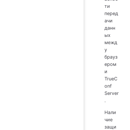
ти
перед
ачи
данн
ых
межд
у
брауз
ером
и
TrueC
onf
Server
.
Нали
чие
защи