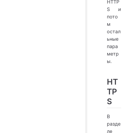
HTTP
S и
пото
м
остал
ьные
пара
метр
ы.
HT
TP
S
В
разде
ле