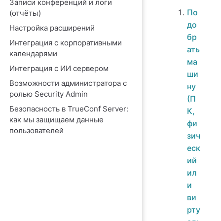
Записи конференций и логи
По
(отчёты)
до
Настройка расширений
бр
Интеграция с корпоративными
ать
календарями
ма
Интеграция с ИИ сервером
ши
Возможности администратора с
ну
ролью Security Admin
(П
Безопасность в TrueConf Server:
К,
как мы защищаем данные
фи
пользователей
зич
еск
ий
ил
и
ви
рту