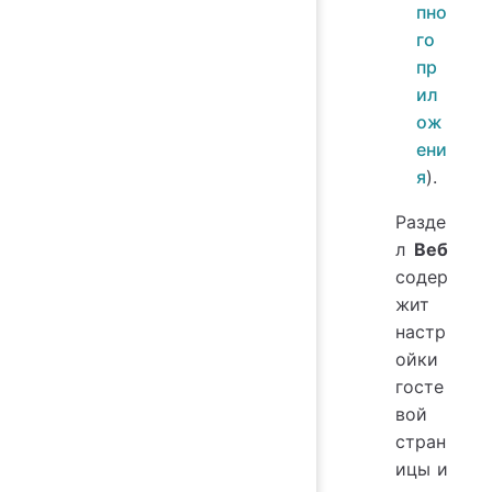
пно
го
пр
ил
ож
ени
я
).
Разде
л
Веб
содер
жит
настр
ойки
госте
вой
стран
ицы и