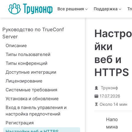
Все решения
Поддержка
T
Руководство по TrueConf
Настро
Server
йки
Описание
Типы пользователей
веб и
Типы конференций
HTTPS
Доступные интеграции
Лицензирование
Труконф
Системные требования
17.07.2026
Установка и обновление
Около 14 мин
Вход в панель управления и
настройка предпочтений
Напо
Регистрация
мина
Настройки веб и HTTPS