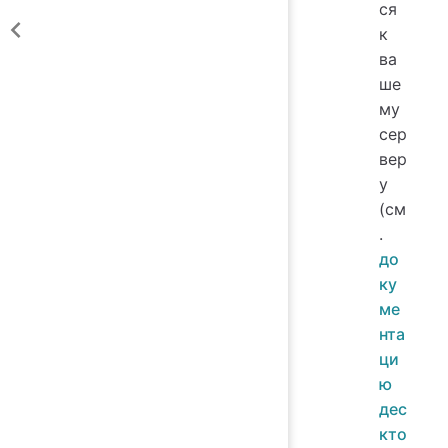
ся
к
ва
ше
му
сер
вер
у
(см
.
до
ку
ме
нта
ци
ю
дес
кто