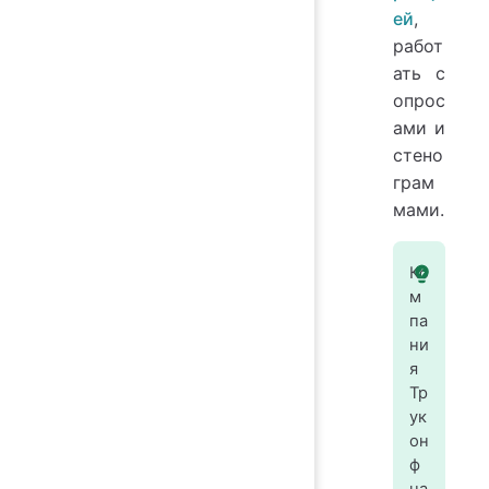
ей
,
работ
ать с
опрос
ами и
стено
грам
мами.
Ко
м
па
ни
я
Тр
ук
он
ф