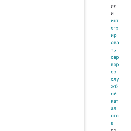
ил
и
инт
егр
ир
ова
ть
сер
вер
со
слу
жб
ой
кат
ал
ого
в
по