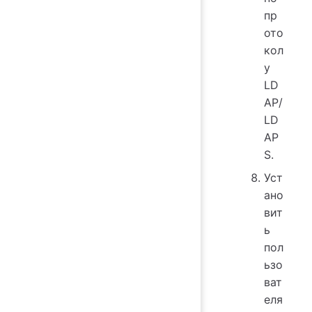
пр
ото
кол
у
LD
AP/
LD
AP
S.
Уст
ано
вит
ь
пол
ьзо
ват
еля