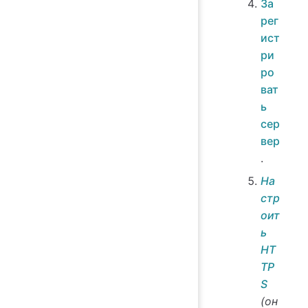
За
рег
ист
ри
ро
ват
ь
сер
вер
.
На
стр
оит
ь
HT
TP
S
(он