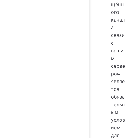
щённ
ого
канал
а
связи
с
ваши
м
серве
ром
являе
тся
обяза
тельн
ым
услов
ием
для