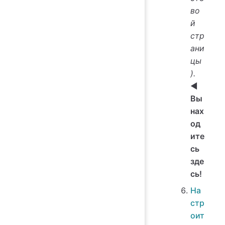
во
й
стр
ани
цы
).
◀️
Вы
нах
од
ите
сь
зде
сь!
На
стр
оит