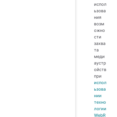
испол
ьзова
ния
возм
ожно
сти
захва
та
меди
аустр
ойств
при
испол
ьзова
нии
техно
логии
WebR