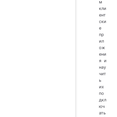
м
кли
ент
ски
е
пр
ил
ож
ени
я и
нау
чит
ь
их
по
дкл
юч
ать