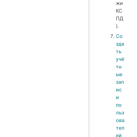
жи
КС
ПД
).
Со
зда
ть
учё
тн
ые
зап
ис
и
по
льз
ова
тел
ей