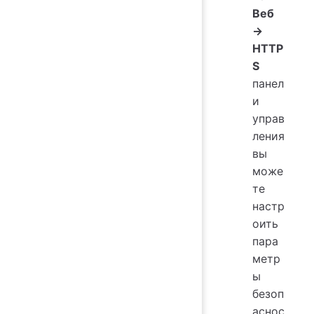
Веб
→
HTTP
S
панел
и
управ
ления
вы
може
те
настр
оить
пара
метр
ы
безоп
аснос