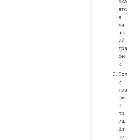
ека
етс
я
ли
шн
ий
тра
фи
к.
Есл
и
тра
фи
к
пр
иш
ёл
не