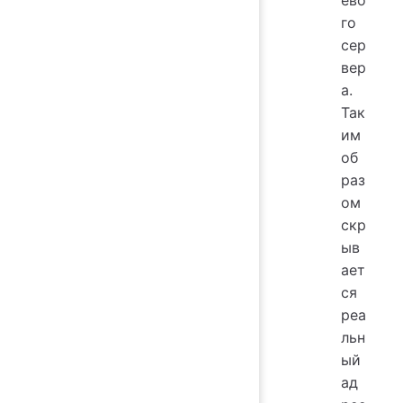
ево
го
сер
вер
а.
Так
им
об
раз
ом
скр
ыв
ает
ся
реа
льн
ый
ад