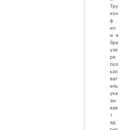
Тру
кон
ф
ил
и в
бра
узе
ре
пол
ьзо
ват
ель
ука
зы
вае
т
ад
рес