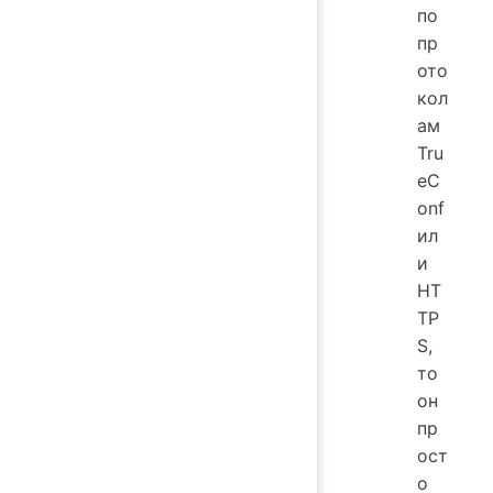
по
пр
ото
кол
ам
Tru
eC
onf
ил
и
HT
TP
S,
то
он
пр
ост
о