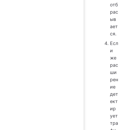
отб
рас
ыв
ает
ся.
Есл
и
же
рас
ши
рен
ие
дет
ект
ир
ует
тра