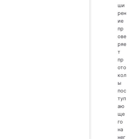
ши
рен
ие
пр
ове
ряе
т
пр
ото
кол
ы
пос
туп
аю
ще
го
на
нег