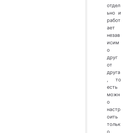
отдел
ьно и
работ
ает
незав
исим
о
друг
от
друга
, то
есть
можн
о
настр
оить
тольк
о