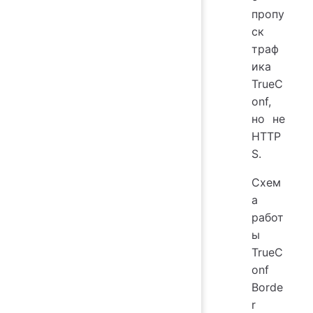
пропу
ск
траф
ика
TrueC
onf
,
но не
HTTP
S.
Схем
а
работ
ы
TrueC
onf
Borde
r