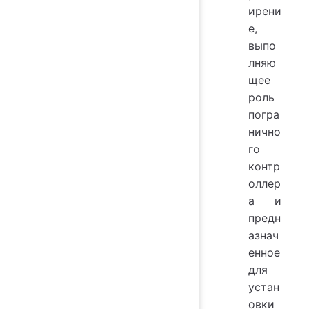
ирени
е,
выпо
лняю
щее
роль
погра
нично
го
контр
оллер
а и
предн
азнач
енное
для
устан
овки