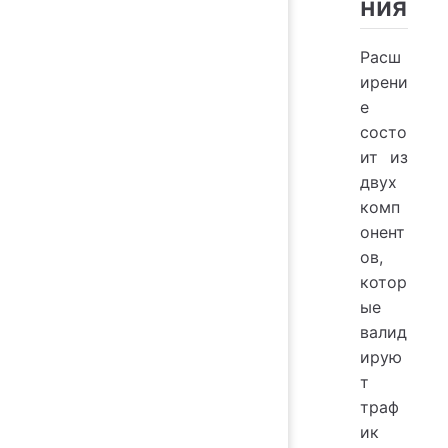
ния
Расш
ирени
е
состо
ит из
двух
комп
онент
ов,
котор
ые
валид
ирую
т
траф
ик