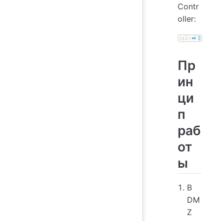
Contr
oller
:
Пр
ин
ци
п
раб
от
ы
В
DM
Z