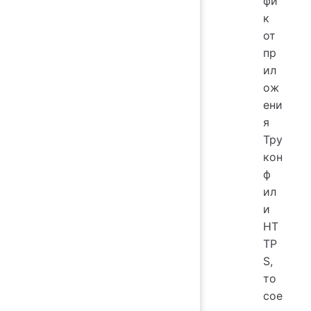
фи
к
от
пр
ил
ож
ени
я
Тру
кон
ф
ил
и
HT
TP
S,
то
сое