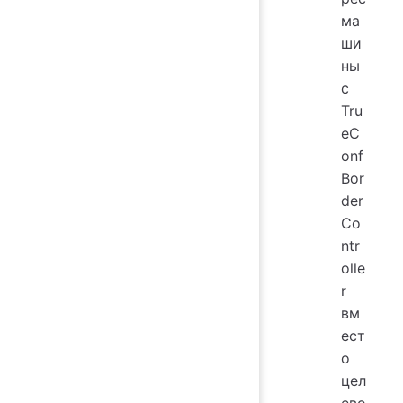
ма
ши
ны
с
Tru
eC
onf
Bor
der
Co
ntr
olle
r
вм
ест
о
цел