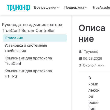
Все решения
Поддержка
TrueAcad
Руководство администратора
Описа
TrueConf Border Controller
ние
Описание
Установка и системные
требования
Труконф
Компонент для протокола
06.08.2026
TrueConf
Около 4 мин
Компонент для протокола
HTTPS
В
комп
лексн
ое
реше
ние