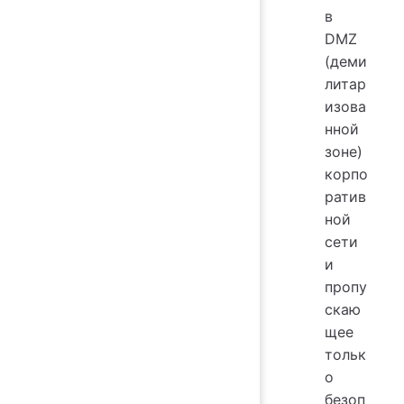
в
DMZ
(деми
литар
изова
нной
зоне)
корпо
ратив
ной
сети
и
пропу
скаю
щее
тольк
о
безоп