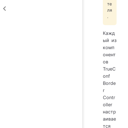
те
ля
.
Кажд
ый из
комп
онент
ов
TrueC
onf
Borde
r
Contr
oller
настр
аивае
тся