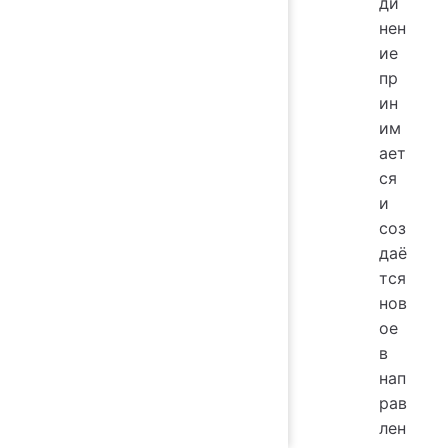
ди
нен
ие
пр
ин
им
ает
ся
и
соз
даё
тся
нов
ое
в
нап
рав
лен