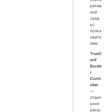
ратив
ной
сред
ы)
польз
овате
лям.
TrueC
onf
Borde
r
Contr
oller
—
отдел
ьное
расш