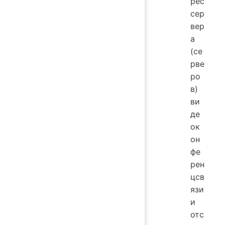
рес
сер
вер
а
(се
рве
ро
в)
ви
де
ок
он
фе
рен
цсв
язи
и
отс