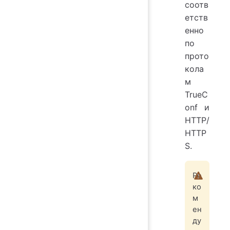
соотв
етств
енно
по
прото
кола
м
TrueC
onf
и
HTTP/
HTTP
S.
Ре
ко
м
ен
ду