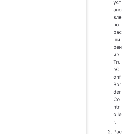
уст
ано
вле
но
рас
ши
рен
ие
Tru
eC
onf
Bor
der
Co
ntr
olle
r
.
Рас