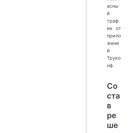
асны
й
траф
ик от
прило
жени
й
Труко
нф
.
Со
ста
в
ре
ше