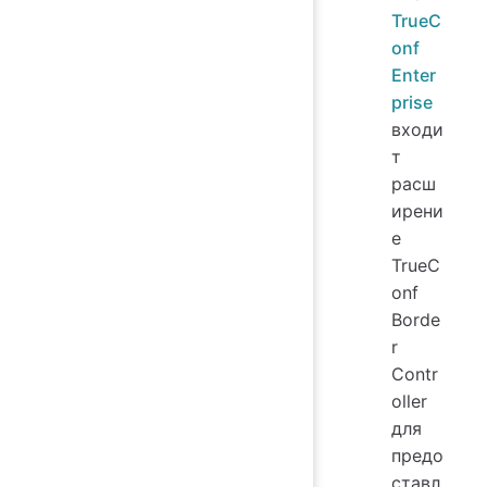
TrueC
onf
Enter
prise
входи
т
расш
ирени
е
TrueC
onf
Borde
r
Contr
oller
для
предо
ставл