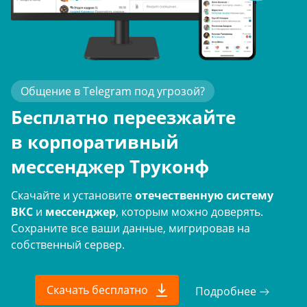
Общение в Telegram под угрозой?
Бесплатно переезжайте
в корпоративный
Т
мессенджер Труконф
Б
Скачайте и установите
отечественную систему
Р
ВКС
и
мессенджер
, которым можно доверять.
р
Сохраните все ваши данные, мигрировав на
к
собственный сервер.
Скачать бесплатно
Подробнее