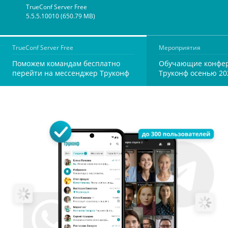
TrueConf Server Free
5.5.5.10010 (650.79 MB)
TrueConf Server Free
Мероприятия
Поможем командам бесплатно
Обучающие конфе
перейти на мессенджер Труконф
Труконф осенью 20