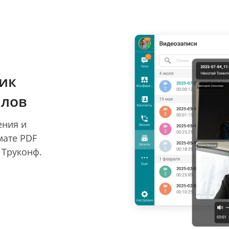
ик
йлов
ения и
мате PDF
 Труконф.