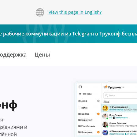
View this page in English?
е рабочие коммуникации из Telegram в Труконф беспл
оддержка
Цены
онф
ля
ажениями и
алённой