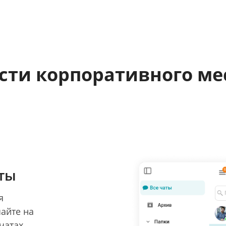
сти корпоративного ме
ты
я
айте на
чатах,