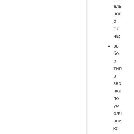
аль
ног
о
фо
на;
вы
бо
р
тип
а
зво
нка
по
ум
олч
ани
ю: