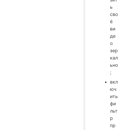
ь
сво
ё
ви
де
о
зер
кал
ьно
;
вкл
юч
ить
фи
льт
р
пр