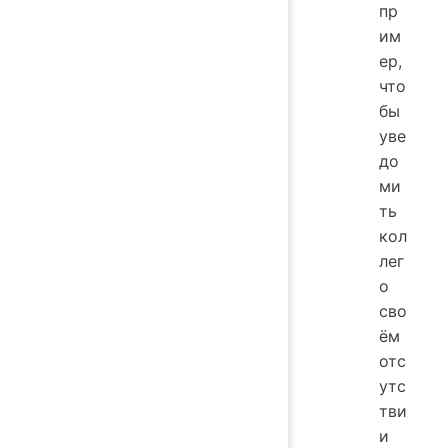
пр
им
ер,
что
бы
уве
до
ми
ть
кол
лег
о
сво
ём
отс
утс
тви
и