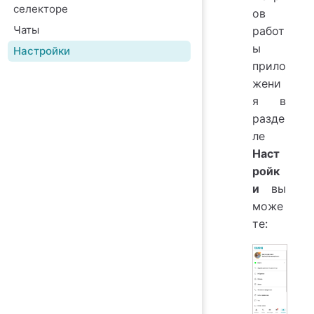
селекторе
ов
Чаты
работ
ы
Настройки
прило
жени
я в
разде
ле
Наст
ройк
и
вы
може
те: