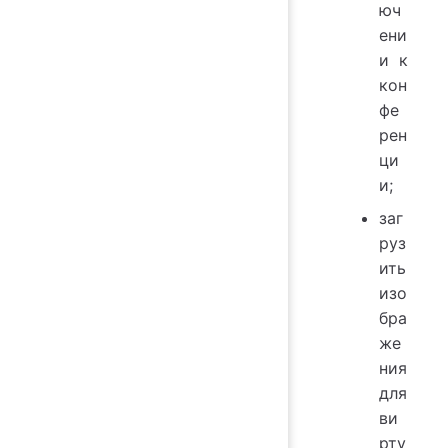
юч
ени
и к
кон
фе
рен
ци
и;
заг
руз
ить
изо
бра
же
ния
для
ви
рту