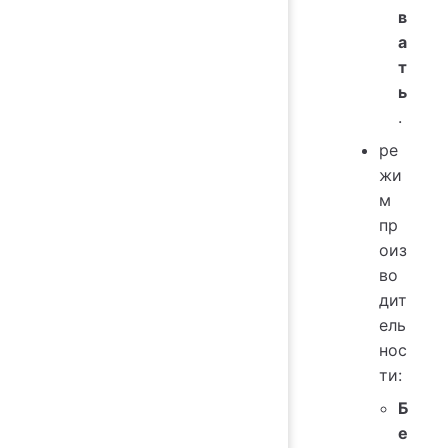
в
а
т
ь
.
ре
жи
м
пр
оиз
во
дит
ель
нос
ти:
Б
е