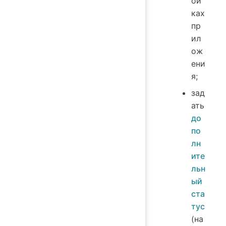
ой
ках
пр
ил
ож
ени
я;
зад
ать
до
по
лн
ите
льн
ый
ста
тус
(на