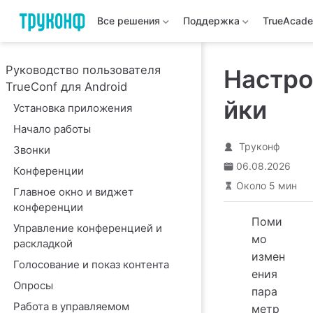
Все решения
Поддержка
TrueAcad
Руководство пользователя
Настро
TrueConf для Android
йки
Установка приложения
Начало работы
Труконф
Звонки
06.08.2026
Конференции
Около 5 мин
Главное окно и виджет
конференции
Поми
Управление конференцией и
мо
раскладкой
измен
Голосование и показ контента
ения
Опросы
пара
Работа в управляемом
метр