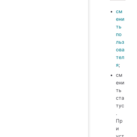
см
ени
ть
по
льз
ова
тел
я
;
см
ени
ть
ста
тус
.
Пр
и
уст