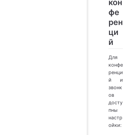
кон
фе
рен
ци
й
Для
конфе
ренци
й и
звонк
ов
досту
пны
настр
ойки: