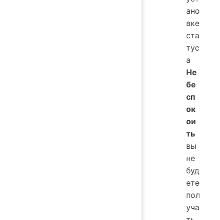
ано
вке
ста
тус
а
Не
бе
сп
ок
ои
ть
вы
не
буд
ете
пол
уча
ть