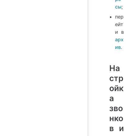
сы
;
пер
ейт
и в
арх
ив
.
На
стр
ойк
а
зво
нко
в и