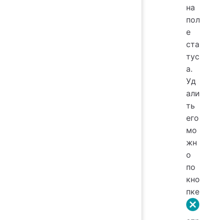
на
пол
е
ста
тус
а.
Уд
али
ть
его
мо
жн
о
по
кно
пке