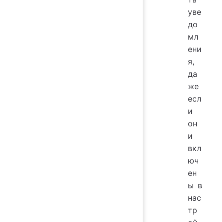
уве
до
мл
ени
я,
да
же
есл
и
он
и
вкл
юч
ен
ы в
нас
тр