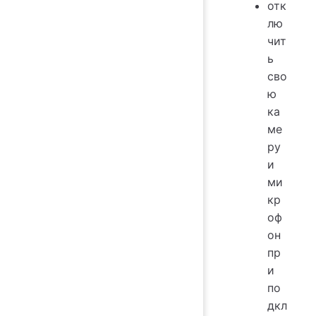
отк
лю
чит
ь
сво
ю
ка
ме
ру
и
ми
кр
оф
он
пр
и
по
дкл