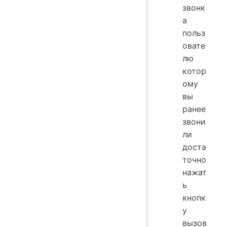
звонк
а
польз
овате
лю
котор
ому
вы
ранее
звони
ли
доста
точно
нажат
ь
кнопк
у
вызов