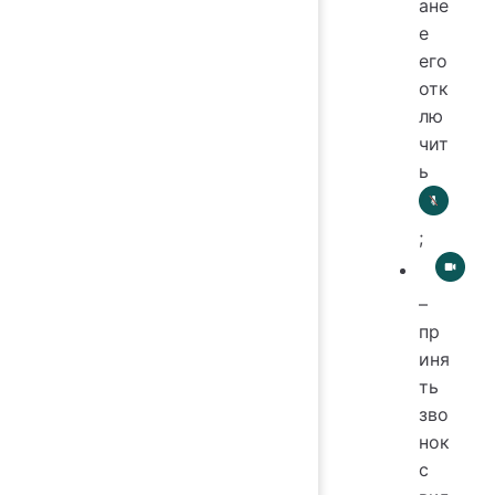
ане
е
его
отк
лю
чит
ь
;
–
пр
иня
ть
зво
нок
с