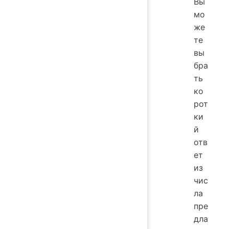
Вы
мо
же
те
вы
бра
ть
ко
рот
ки
й
отв
ет
из
чис
ла
пре
дла