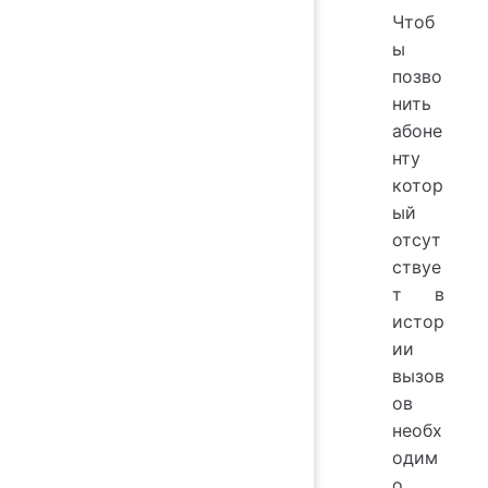
Чтоб
ы
позво
нить
абоне
нту
котор
ый
отсут
ствуе
т в
истор
ии
вызов
ов
необх
одим
о