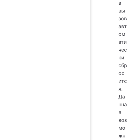
а
вы
зов
авт
ом
ати
чес
ки
сбр
ос
итс
я.
Да
нна
я
воз
мо
жн