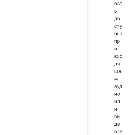
ост
ь
до
сту
пна
пр
и
вхо
дя
ще
м
ауд
ио-
ил
и
ви
де
озв