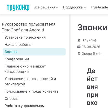
Все решения
Поддержка
TrueAcad
Руководство пользователя
Звонки
TrueConf для Android
Установка приложения
Труконф
Начало работы
06.08.2026
Звонки
Около 6 мин
Конференции
Главное окно и виджет
Де
конференции
йст
Управление конференцией и
раскладкой
вия
Голосование и показ контента
при
Опросы
вхо
Работа в управляемом