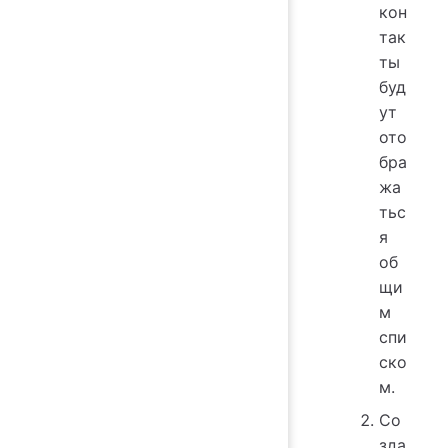
кон
так
ты
буд
ут
ото
бра
жа
тьс
я
об
щи
м
спи
ско
м.
Со
зда