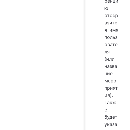
ренци
ю
отобр
азитс
я имя
польз
овате
ля
(или
назва
ние
меро
прият
ия).
Такж
е
будет
указа