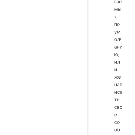
гае
мы
х
по
ум
олч
ани
ю,
ил
и
же
нап
иса
ть
сво
ё
со
об