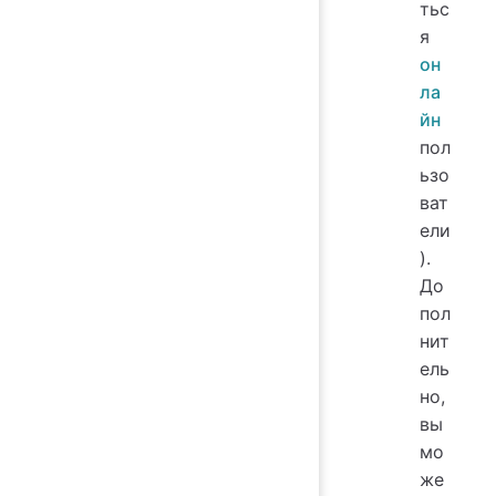
тьс
я
он
ла
йн
пол
ьзо
ват
ели
).
До
пол
нит
ель
но,
вы
мо
же