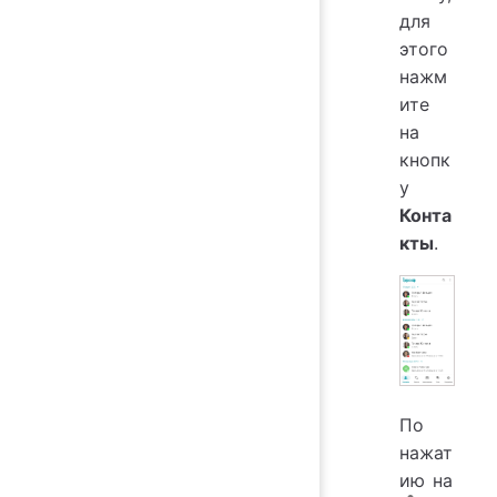
для
этого
нажм
ите
на
кнопк
у
Конта
кты
.
По
нажат
ию на