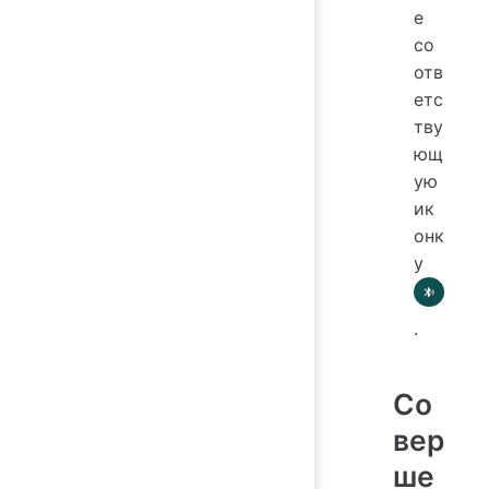
е
со
отв
етс
тву
ющ
ую
ик
онк
у
.
Со
вер
ше