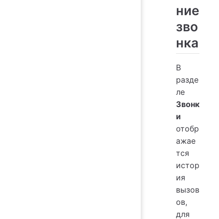
ние
зво
нка
В
разде
ле
Звонк
и
отобр
ажае
тся
истор
ия
вызов
ов,
для