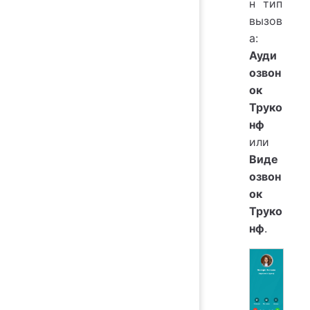
н тип
вызов
а:
Ауди
озвон
ок
Труко
нф
или
Виде
озвон
ок
Труко
нф
.