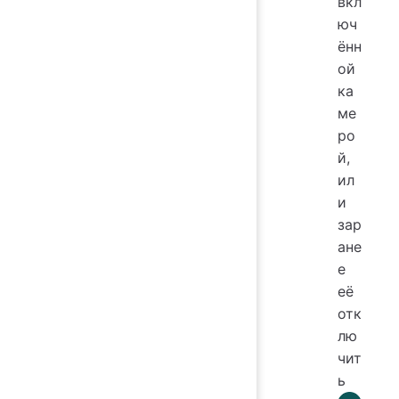
вкл
юч
ённ
ой
ка
ме
ро
й,
ил
и
зар
ане
е
её
отк
лю
чит
ь