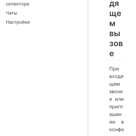
дя
селекторе
ще
Чаты
м
Настройки
вы
зов
е
При
входя
щем
звонк
е или
пригл
ашен
ии в
конфе