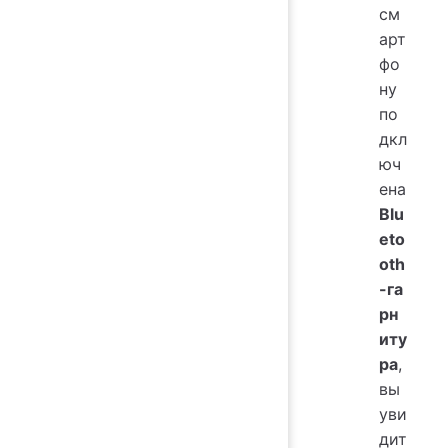
см
арт
фо
ну
по
дкл
юч
ена
Blu
eto
oth
-га
рн
иту
ра
,
вы
уви
дит