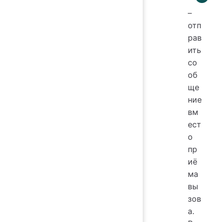
–
отп
рав
ить
со
об
ще
ние
вм
ест
о
пр
иё
ма
вы
зов
а.