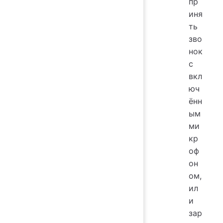
пр
иня
ть
зво
нок
с
вкл
юч
ённ
ым
ми
кр
оф
он
ом,
ил
и
зар