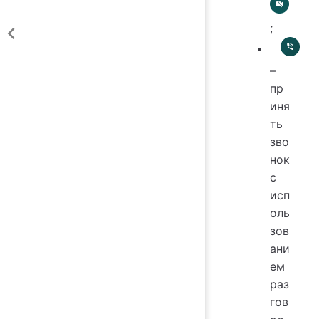
;
–
пр
иня
ть
зво
нок
с
исп
оль
зов
ани
ем
раз
гов