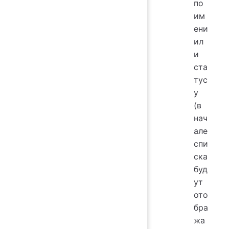
по
им
ени
ил
и
ста
тус
у
(в
нач
але
спи
ска
буд
ут
ото
бра
жа