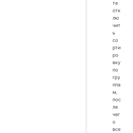
те
отк
лю
чит
ь
со
рти
ро
вку
по
гру
ппа
м,
пос
ле
чег
о
все