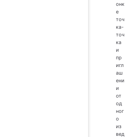
онк
е
точ
ка-
точ
ка
и
пр
игл
аш
ени
и
от
од
ног
о
из
вед