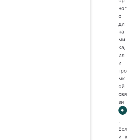
ор
ног
о
ди
на
ми
ка,
ил
и
гро
мк
ой
свя
зи
.
Есл
и к