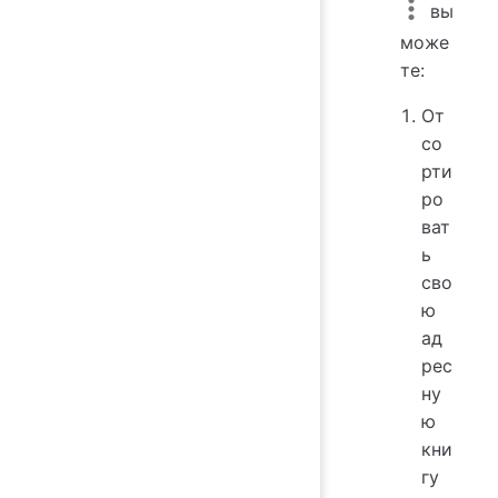
вы
може
те:
От
со
рти
ро
ват
ь
сво
ю
ад
рес
ну
ю
кни
гу