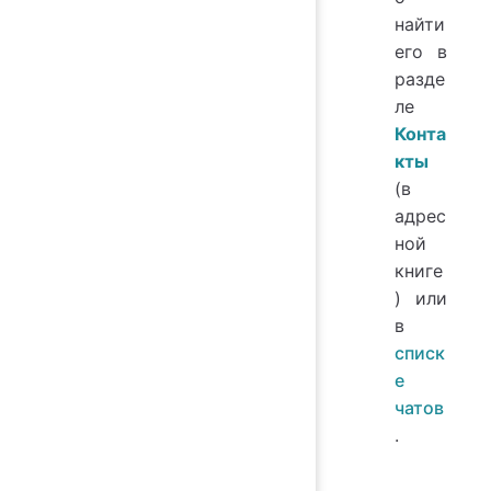
найти
его в
разде
ле
Конта
кты
(в
адрес
ной
книге
) или
в
списк
е
чатов
.