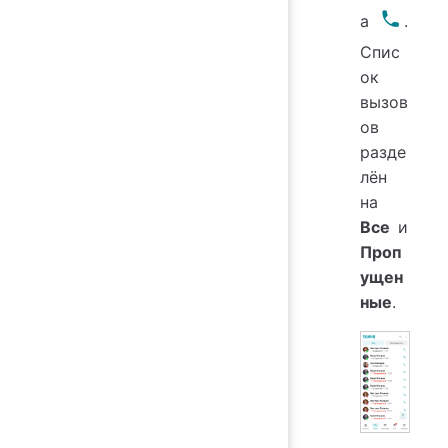
а
.
Спис
ок
вызов
ов
разде
лён
на
Все
и
Проп
ущен
ные
.