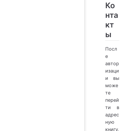
Ко
нта
кт
ы
Посл
е
автор
изаци
и вы
може
те
перей
ти в
адрес
ную
книгу,