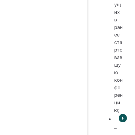
ущ
их
в
ран
ее
ста
рто
вав
шу
ю
кон
фе
рен
ци
ю;
–