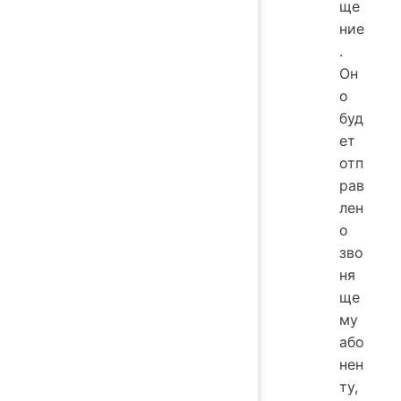
ще
ние
.
Он
о
буд
ет
отп
рав
лен
о
зво
ня
ще
му
або
нен
ту,