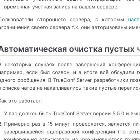
временная учётная запись на вашем сервере.
Пользователи стороннего сервера, с которым
наст
ограничения своего сервера т.к. они авторизованы имен
Автоматическая очистка пустых 
В некоторых случаях после завершения конференци
например, если был созвон, и в итоге всё обсудили 
одного сообщения. В
TrueConf Server
разработчики поза
в списке чатов не накапливались такие пустые перепис
Как это работает:
У вас должен быть
TrueConf Server
версии 5.5.0 и выш
Примерно раз в 15 минут проверяется, является ли
завершившейся одноразовой конференции (то есть
конференция запускалась из уже имевшегося группо