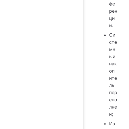
фе
рен
ци
и.
Си
сте
мн
ый
нак
оп
ите
ль
пер
епо
лне
н;
Из