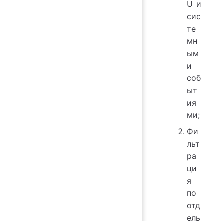
U
и
сис
те
мн
ым
и
соб
ыт
ия
ми;
Фи
льт
ра
ци
я
по
отд
ель