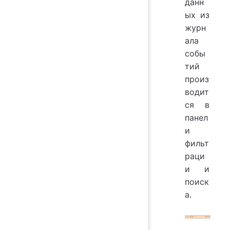
данн
ых из
журн
ала
собы
тий
произ
водит
ся в
панел
и
фильт
раци
и и
поиск
а.