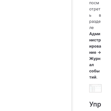
посм
отрет
ь в
разде
ле
Адми
нистр
ирова
ние
→
Журн
ал
собы
тий
.
Упр