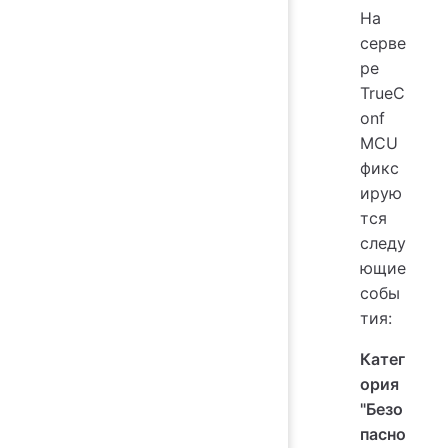
На
серве
ре
TrueC
onf
MCU
фикс
ирую
тся
следу
ющие
собы
тия:
Катег
ория
"Безо
пасно