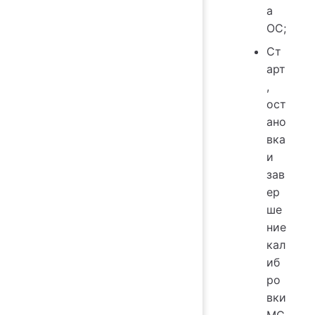
а
ОС;
Ст
арт
,
ост
ано
вка
и
зав
ер
ше
ние
кал
иб
ро
вки
MC