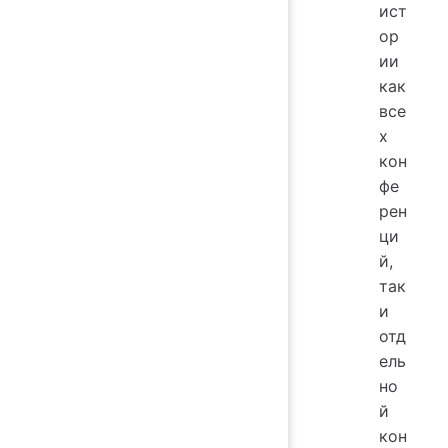
ист
ор
ии
как
все
х
кон
фе
рен
ци
й,
так
и
отд
ель
но
й
кон