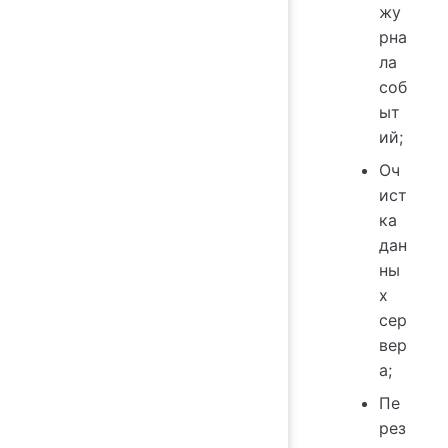
жу
рна
ла
соб
ыт
ий;
Оч
ист
ка
дан
ны
х
сер
вер
а;
Пе
рез