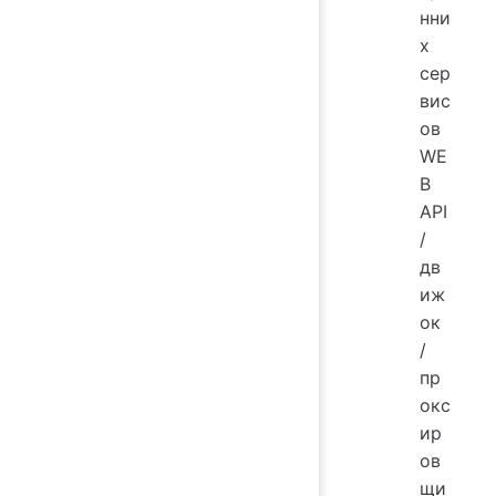
нни
х
сер
вис
ов
WE
B
API
/
дв
иж
ок
/
пр
окс
ир
ов
щи