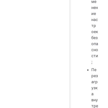
ме
нен
ие
нас
тр
оек
без
опа
сно
сти
;
Пе
рез
агр
узк
а
вну
тре