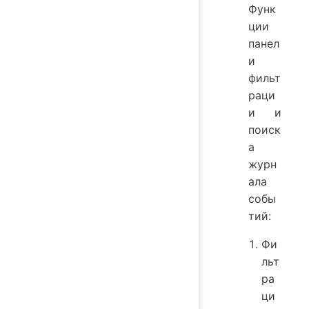
Функ
ции
панел
и
фильт
раци
и и
поиск
а
журн
ала
собы
тий:
Фи
льт
ра
ци