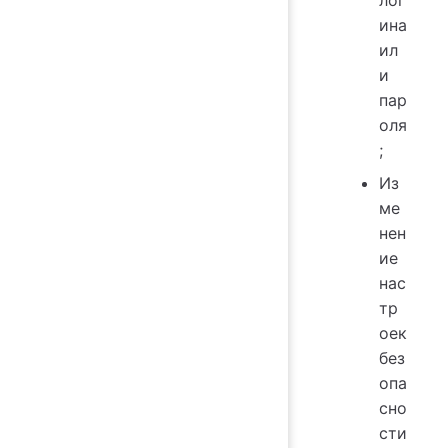
ина
ил
и
пар
оля
;
Из
ме
нен
ие
нас
тр
оек
без
опа
сно
сти