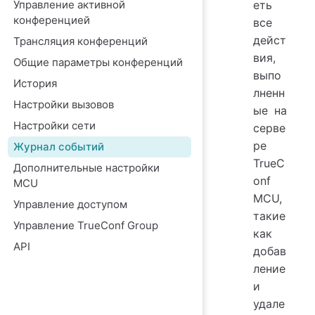
Управление активной
еть
конференцией
все
дейст
Трансляция конференций
вия,
Общие параметры конференций
выпо
История
лненн
Настройки вызовов
ые на
Настройки сети
серве
ре
Журнал событий
TrueC
Дополнительные настройки
onf
MCU
MCU
,
Управление доступом
такие
Управление TrueConf Group
как
API
добав
ление
и
удале