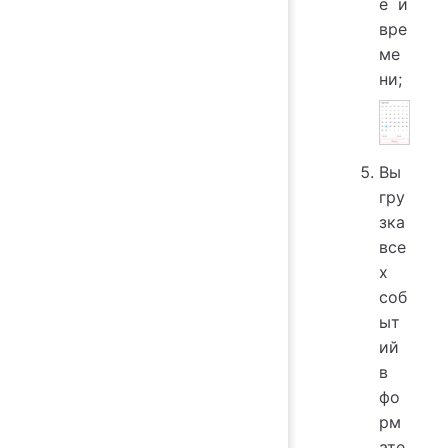
е и
вре
ме
ни;
Вы
гру
зка
все
х
соб
ыт
ий
в
фо
рм
ате