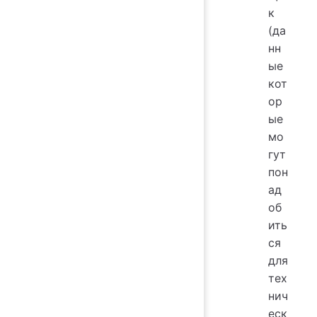
к
(да
нн
ые
кот
ор
ые
мо
гут
пон
ад
об
ить
ся
для
тех
нич
еск