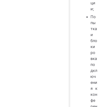
ци
и;
По
пы
тка
и
бло
ки
ро
вка
по
дкл
юч
ени
я к
кон
фе
рен