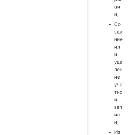
ци
и;
Со
зда
ние
ил
и
уда
лен
ие
уче
тно
й
зап
ис
и;
Из