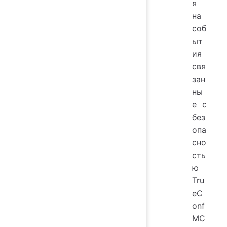
я
на
соб
ыт
ия
свя
зан
ны
е с
без
опа
сно
сть
ю
Tru
eC
onf
MC