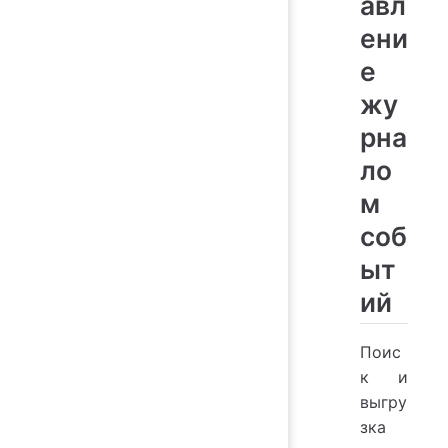
авл
ени
е
жу
рна
ло
м
соб
ыт
ий
Поис
к и
выгру
зка