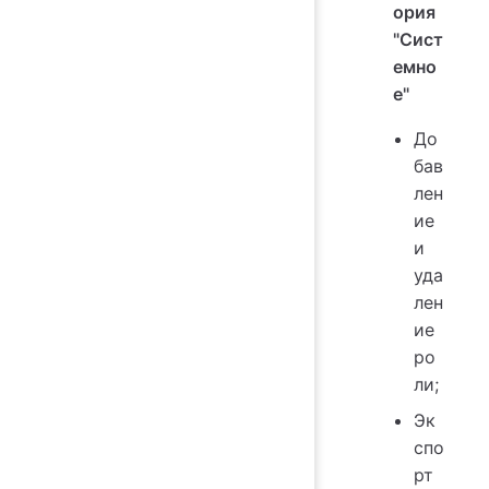
ория
"Сист
емно
е"
До
бав
лен
ие
и
уда
лен
ие
ро
ли;
Эк
спо
рт