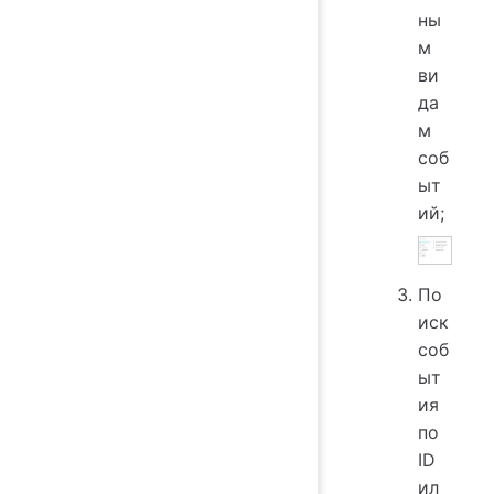
ны
м
ви
да
м
соб
ыт
ий;
По
иск
соб
ыт
ия
по
ID
ил