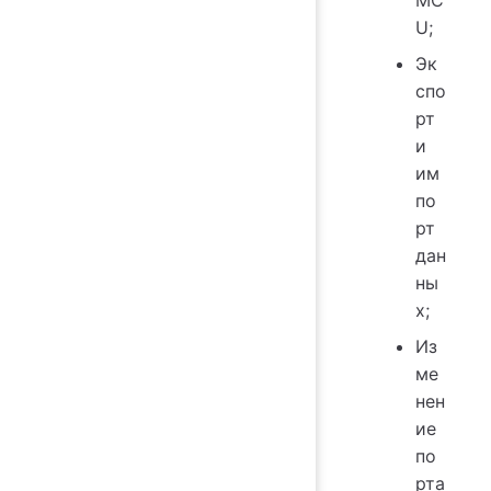
U;
Эк
спо
рт
и
им
по
рт
дан
ны
х;
Из
ме
нен
ие
по
рта