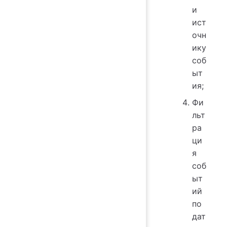
и
ист
очн
ику
соб
ыт
ия;
Фи
льт
ра
ци
я
соб
ыт
ий
по
дат