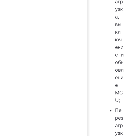
агр
узк
а,
вы
кл
юч
ени
е и
обн
овл
ени
е
MC
U;
Пе
рез
агр
узк