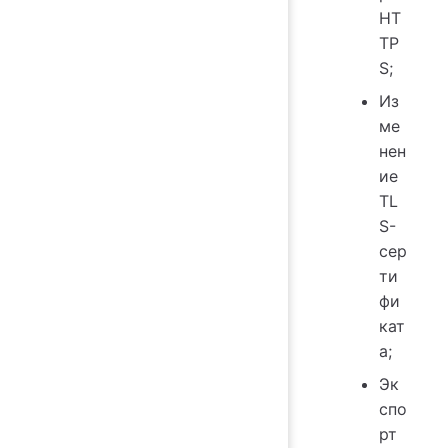
HT
TP
S;
Из
ме
нен
ие
TL
S-
сер
ти
фи
кат
а;
Эк
спо
рт