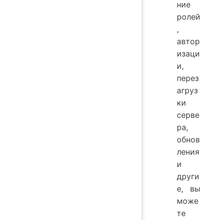
ние
ролей
,
автор
изаци
и,
перез
агруз
ки
серве
ра,
обнов
ления
и
други
е, вы
може
те