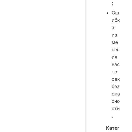
;
Ош
ибк
а
из
ме
нен
ия
нас
тр
оек
без
опа
сно
сти
.
Катег