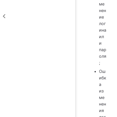
ме
нен
ие
лог
ина
ил
и
пар
оля
;
Ош
ибк
а
из
ме
нен
ия
лог