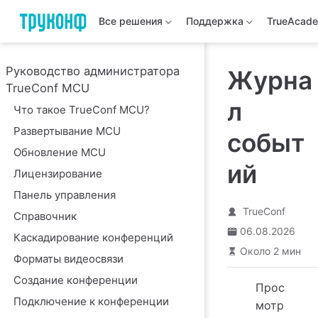
Все решения
Поддержка
TrueAcad
Руководство администратора
Журна
TrueConf MCU
л
Что такое TrueConf MCU?
Развертывание MCU
событ
Обновление MCU
ий
Лицензирование
Панель управления
TrueConf
Справочник
06.08.2026
Каскадирование конференций
Около 2 мин
Форматы видеосвязи
Создание конференции
Прос
Подключение к конференции
мотр