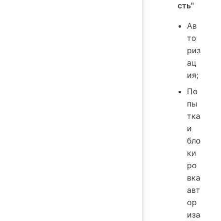
сть"
Ав
то
риз
ац
ия;
По
пы
тка
и
бло
ки
ро
вка
авт
ор
иза