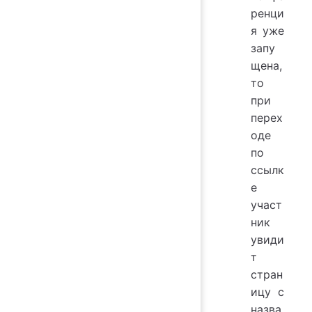
ренци
я уже
запу
щена,
то
при
перех
оде
по
ссылк
е
участ
ник
увиди
т
стран
ицу с
назва