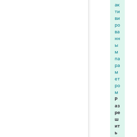
ак
ти
ви
ро
ва
нн
ы
м
па
ра
м
ет
ро
м
Р
аз
ре
ш
ит
ь