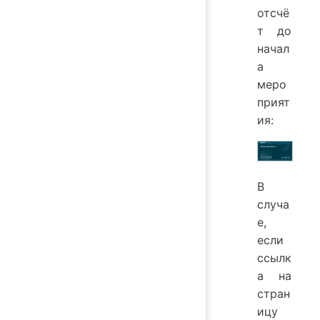
отсчё
т до
начал
а
меро
прият
ия:
В
случа
е,
если
ссылк
а на
стран
ицу