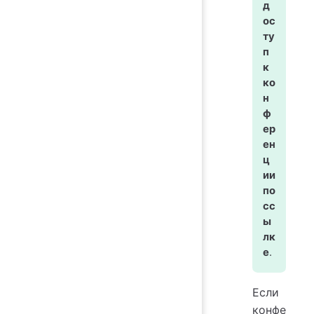
д
ос
ту
п
к
ко
н
ф
ер
ен
ц
ии
по
сс
ы
лк
е
.
Если
конфе