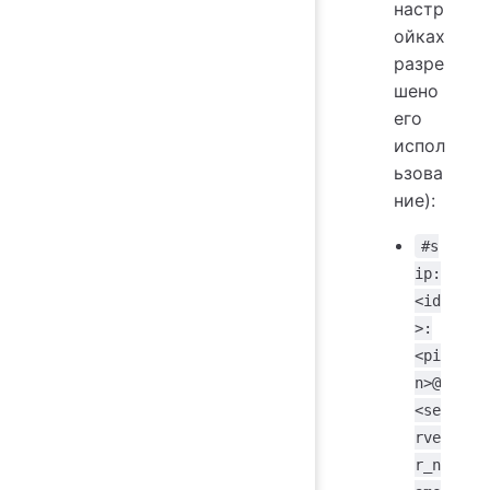
настр
ойках
разре
шено
его
испол
ьзова
ние):
#s
ip:
<id
>:
<pi
n>@
<se
rve
r_n