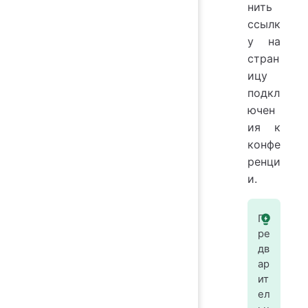
нить
ссылк
у на
стран
ицу
подкл
ючен
ия к
конфе
ренци
и.
П
ре
дв
ар
ит
ел