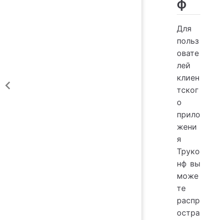
ф
Для
польз
овате
лей
клиен
тског
о
прило
жени
я
Труко
нф
вы
може
те
распр
остра