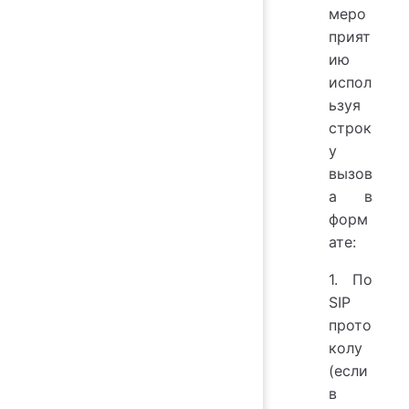
меро
прият
ию
испол
ьзуя
строк
у
вызов
а в
форм
ате:
1. По
SIP
прото
колу
(если
в