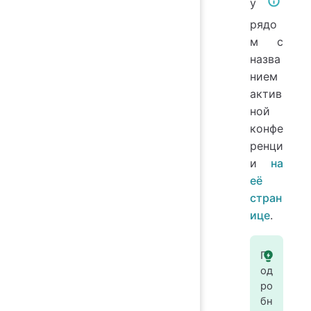
у
рядо
м с
назва
нием
актив
ной
конфе
ренци
и
на
её
стран
ице
.
П
од
ро
бн