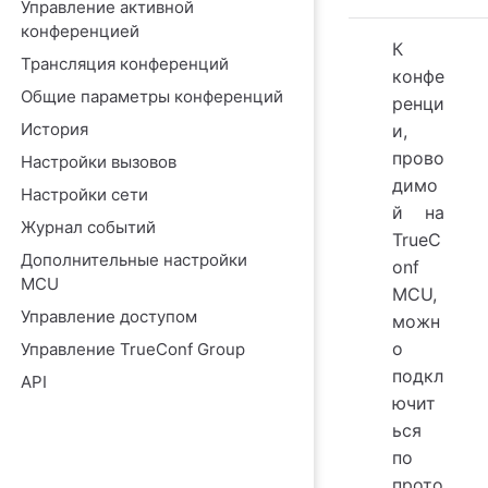
Управление активной
конференцией
К
Трансляция конференций
конфе
Общие параметры конференций
ренци
История
и,
прово
Настройки вызовов
димо
Настройки сети
й на
Журнал событий
TrueC
Дополнительные настройки
onf
MCU
MCU
,
Управление доступом
можн
о
Управление TrueConf Group
подкл
API
ючит
ься
по
прото