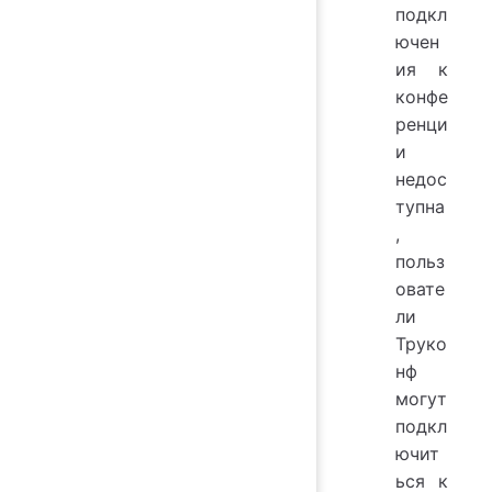
подкл
ючен
ия к
конфе
ренци
и
недос
тупна
,
польз
овате
ли
Труко
нф
могут
подкл
ючит
ься к