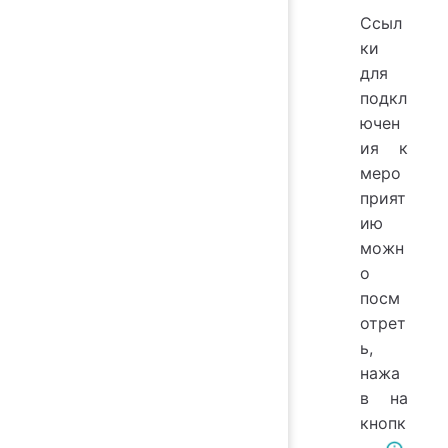
Ссыл
ки
для
подкл
ючен
ия к
меро
прият
ию
можн
о
посм
отрет
ь,
нажа
в на
кнопк