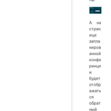
А на
стран
ице
запла
ниров
анной
конфе
ренци
и
будет
отобр
ажать
ся
обрат
ный