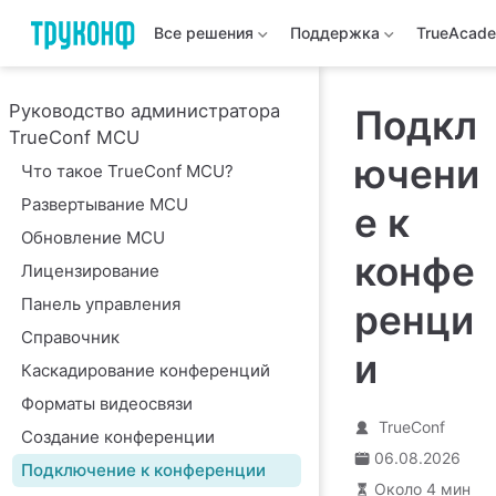
Все решения
Поддержка
TrueAcad
Руководство администратора
Подкл
TrueConf MCU
ючени
Что такое TrueConf MCU?
Развертывание MCU
е к
Обновление MCU
конфе
Лицензирование
Панель управления
ренци
Справочник
и
Каскадирование конференций
Форматы видеосвязи
TrueConf
Создание конференции
06.08.2026
Подключение к конференции
Около 4 мин