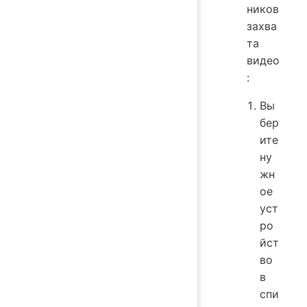
ников
захва
та
видео
:
Вы
бер
ите
ну
жн
ое
уст
ро
йст
во
в
спи