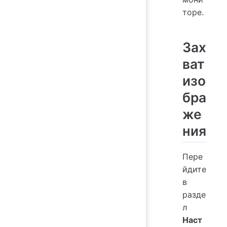
торе.
Зах
ват
изо
бра
же
ния
Пере
йдите
в
разде
л
Наст