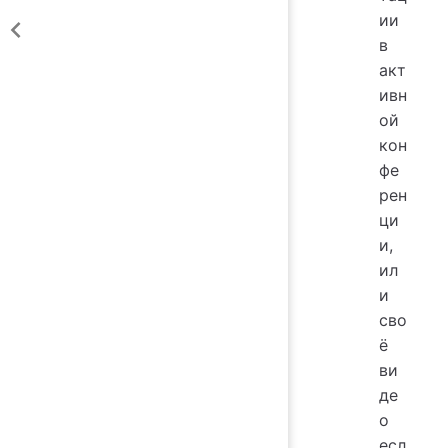
ии
в
акт
ивн
ой
кон
фе
рен
ци
и,
ил
и
сво
ё
ви
де
о
есл