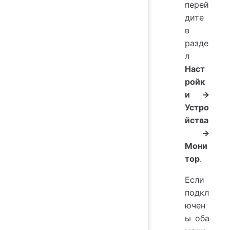
перей
дите
в
разде
л
Наст
ройк
и
→
Устро
йства
→
Мони
тор
.
Если
подкл
ючен
ы оба