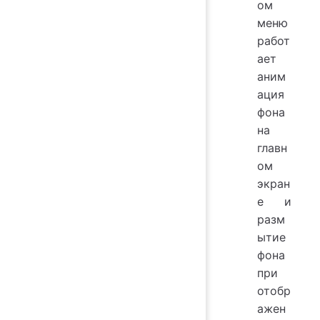
ом
меню
работ
ает
аним
ация
фона
на
главн
ом
экран
е и
разм
ытие
фона
при
отобр
ажен