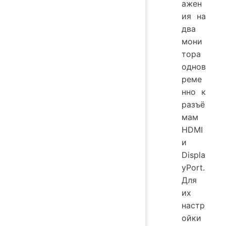
ажен
ия на
два
мони
тора
однов
реме
нно к
разъё
мам
HDMI
и
Displa
yPort.
Для
их
настр
ойки