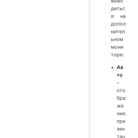
выво
дитьс
я на
допол
нител
ьном
мони
торе:
Ав
то
–
ото
бра
же
ние
пре
зен
тац