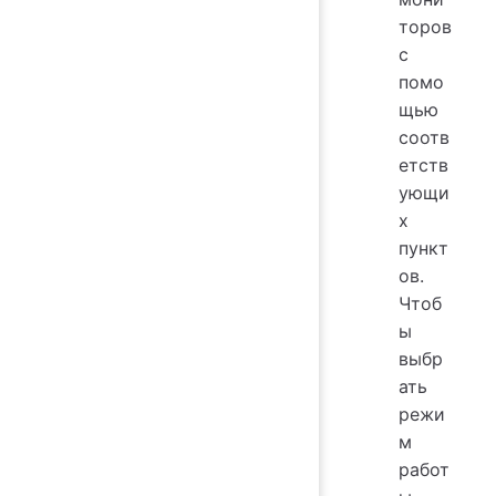
торов
с
помо
щью
соотв
етств
ующи
х
пункт
ов.
Чтоб
ы
выбр
ать
режи
м
работ