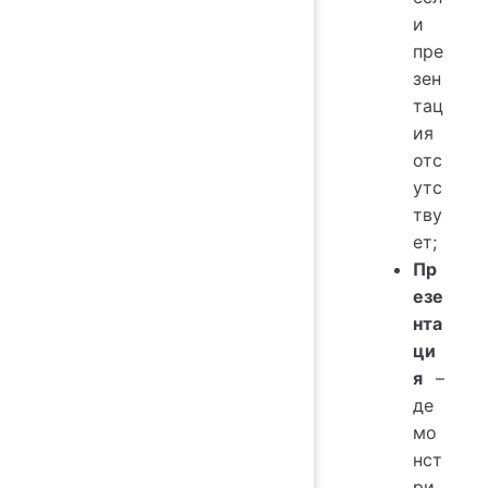
и
пре
зен
тац
ия
отс
утс
тву
ет;
Пр
езе
нта
ци
я
–
де
мо
нст
ри