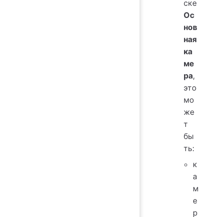
ске
Ос
нов
ная
ка
ме
ра
,
это
мо
же
т
бы
ть:
к
а
м
е
р