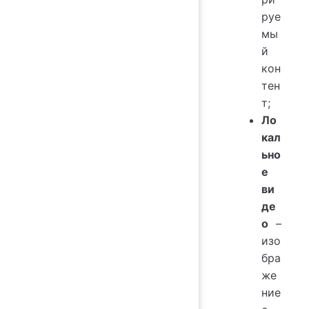
руе
мы
й
кон
тен
т;
Ло
кал
ьно
е
ви
де
о
–
изо
бра
же
ние