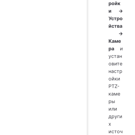
ройк
и
→
Устро
йства
→
Каме
ра
и
устан
овите
настр
ойки
PTZ-
каме
ры
или
други
х
источ