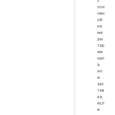
с
осн
овн
ой
ка
ме
ры
тер
ми
нал
а
ил
и
зас
тав
ка,
есл
и