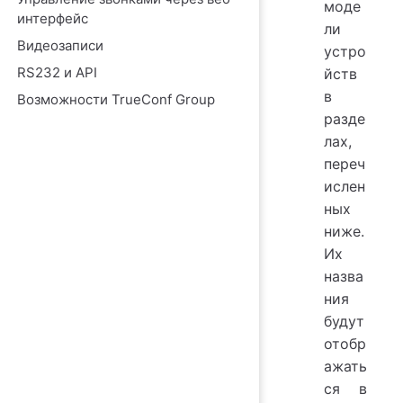
моде
интерфейс
ли
Видеозаписи
устро
RS232 и API
йств
в
Возможности TrueConf Group
разде
лах,
переч
ислен
ных
ниже.
Их
назва
ния
будут
отобр
ажать
ся в