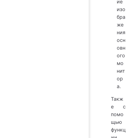
ие
изо
бра
же
ния
осн
овн
ого
мо
нит
ор
а.
Такж
е с
помо
щью
функц
ии