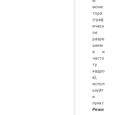
ы
мони
тора
(граф
ическ
ое
разре
шени
е и
часто
ту
кадро
в),
испол
ьзуйт
е
пункт
Режи