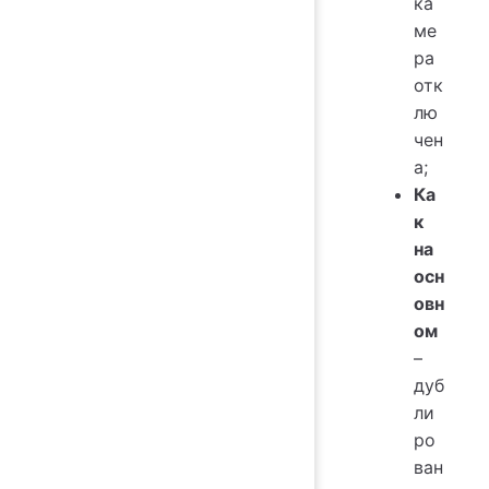
ка
ме
ра
отк
лю
чен
а;
Ка
к
на
осн
овн
ом
–
дуб
ли
ро
ван