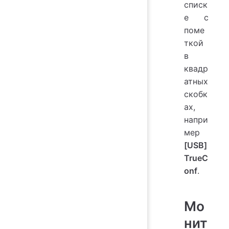
списк
е с
поме
ткой
в
квадр
атных
скобк
ах,
напри
мер
[USB]
TrueC
onf
.
Мо
нит