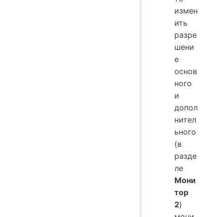
измен
ить
разре
шени
е
основ
ного
и
допол
нител
ьного
(в
разде
ле
Мони
тор
2
)
мони