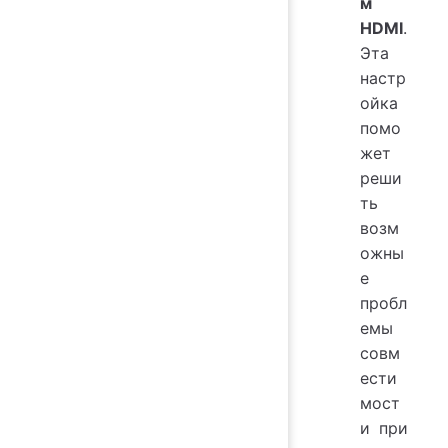
м
HDMI
.
Эта
настр
ойка
помо
жет
реши
ть
возм
ожны
е
пробл
емы
совм
ести
мост
и при