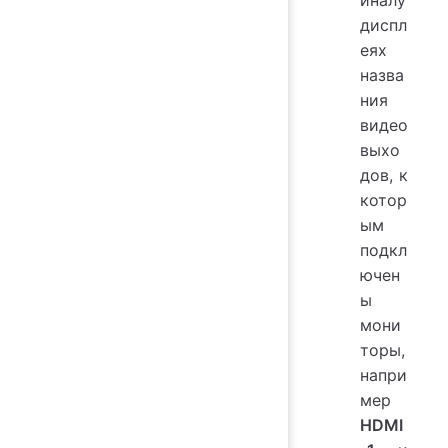
диспл
еях
назва
ния
видео
выхо
дов, к
котор
ым
подкл
ючен
ы
мони
торы,
напри
мер
HDMI