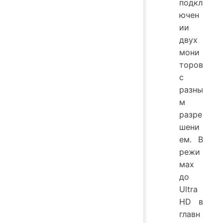
подкл
ючен
ии
двух
мони
торов
с
разны
м
разре
шени
ем. В
режи
мах
до
Ultra
HD в
главн