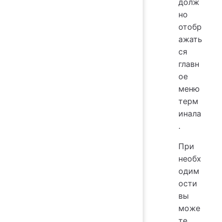
долж
но
отобр
ажать
ся
главн
ое
меню
терм
инала
.
При
необх
одим
ости
вы
може
те