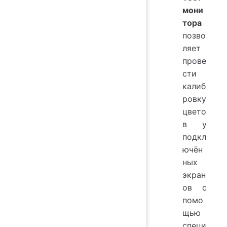
мони
тора
позво
ляет
прове
сти
калиб
ровку
цвето
в у
подкл
ючён
ных
экран
ов с
помо
щью
специ