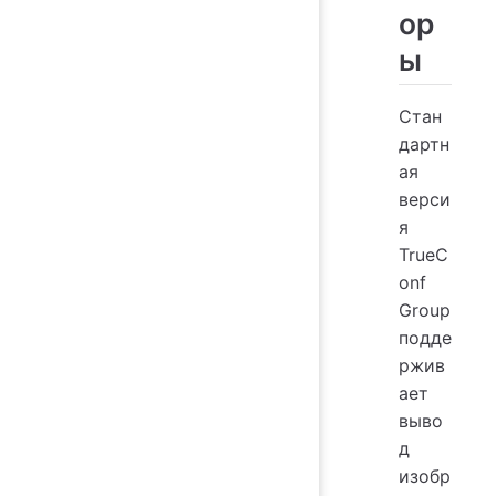
ор
ы
Стан
дартн
ая
верси
я
TrueC
onf
Group
подде
ржив
ает
выво
д
изобр