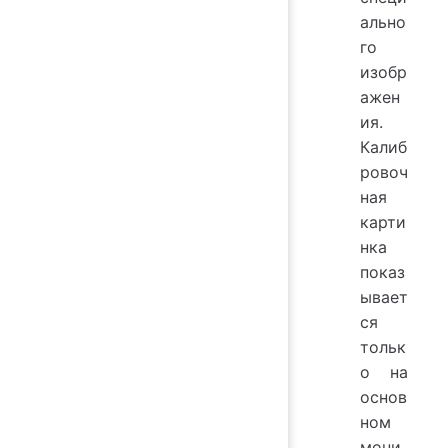
ально
го
изобр
ажен
ия.
Калиб
ровоч
ная
карти
нка
показ
ывает
ся
тольк
о на
основ
ном
мони