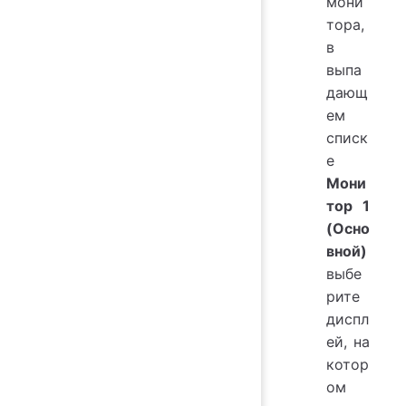
мони
тора,
в
выпа
дающ
ем
списк
е
Мони
тор 1
(Осно
вной)
выбе
рите
диспл
ей, на
котор
ом