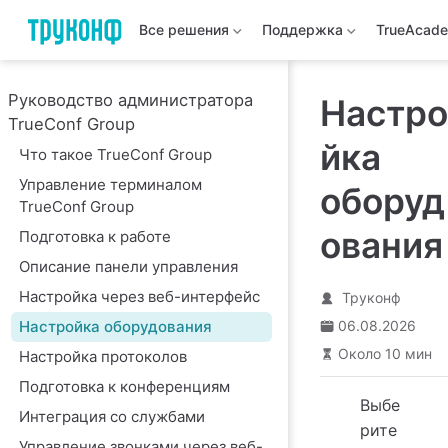
Все решения
Поддержка
TrueAcad
Руководство администратора
Настро
TrueConf Group
йка
Что такое TrueConf Group
Управление терминалом
оборуд
TrueConf Group
ования
Подготовка к работе
Описание панели управления
Настройка через веб-интерфейс
Труконф
Настройка оборудования
06.08.2026
Около 10 мин
Настройка протоколов
Подготовка к конференциям
Выбе
Интеграция со службами
рите
Управление звонками через веб-