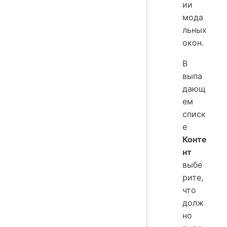
ии
мода
льных
окон.
В
выпа
дающ
ем
списк
е
Конте
нт
выбе
рите,
что
долж
но