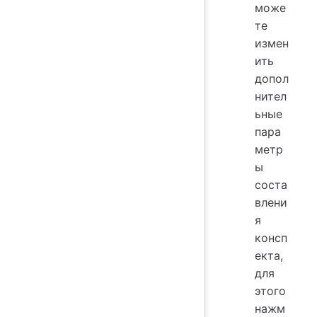
може
те
измен
ить
допол
нител
ьные
пара
метр
ы
соста
влени
я
консп
екта,
для
этого
нажм