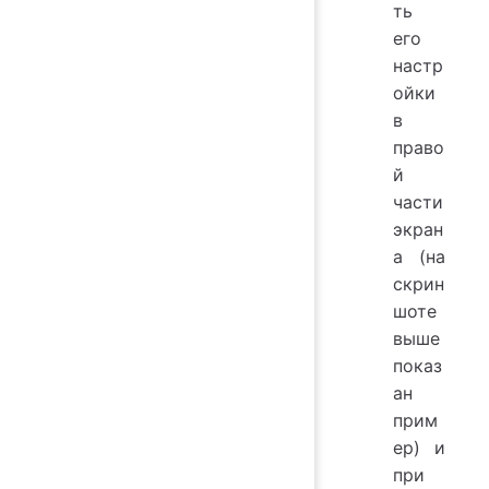
ть
его
настр
ойки
в
право
й
части
экран
а (на
скрин
шоте
выше
показ
ан
прим
ер) и
при