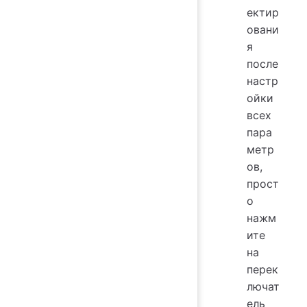
ектир
овани
я
после
настр
ойки
всех
пара
метр
ов,
прост
о
нажм
ите
на
перек
лючат
ель