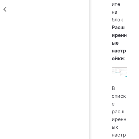
ите
на
блок
Расш
иренн
ые
настр
ойки
:
В
списк
е
расш
иренн
ых
настр