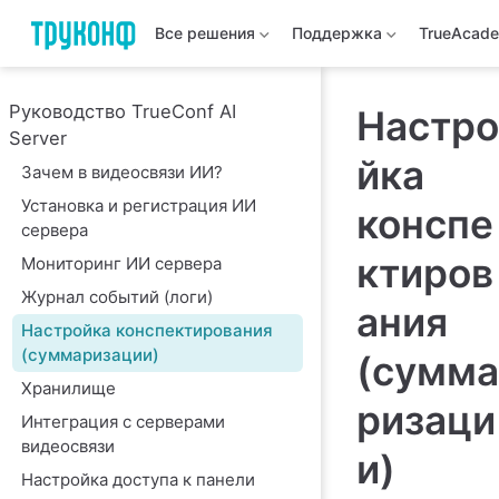
Все решения
Поддержка
TrueAcad
Руководство TrueConf AI
Настро
Server
йка
Зачем в видеосвязи ИИ?
Установка и регистрация ИИ
конспе
сервера
ктиров
Мониторинг ИИ сервера
Журнал событий (логи)
ания
Настройка конспектирования
(суммаризации)
(сумма
Хранилище
ризаци
Интеграция с серверами
видеосвязи
и)
Настройка доступа к панели