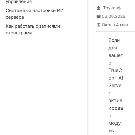
управления
Труконф
Системные настройки ИИ
06.08.2026
сервера
Около 4 мин
Как работать с записями
стенограмм
Если
для
вашег
о
TrueC
onf AI
Serve
r
актив
ирова
н
моду
ль