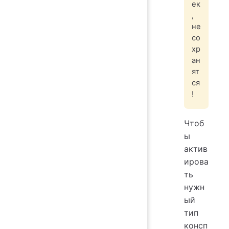
ек
,
не
со
хр
ан
ят
ся
!
Чтоб
ы
актив
ирова
ть
нужн
ый
тип
консп