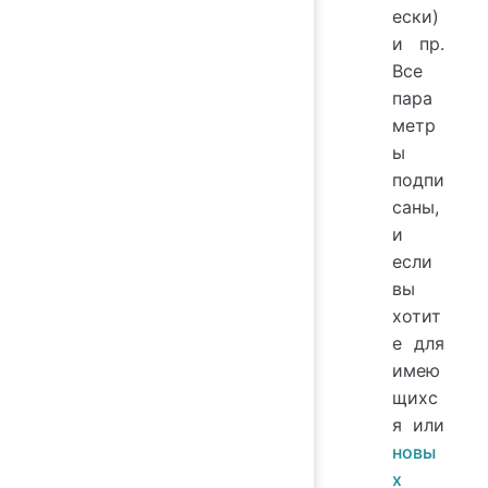
ески)
и пр.
Все
пара
метр
ы
подпи
саны,
и
если
вы
хотит
е для
имею
щихс
я или
новы
х