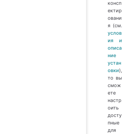
консп
ектир
овани
я (см.
услов
ия и
описа
ние
устан
овки
),
то вы
смож
ете
настр
оить
досту
пные
для