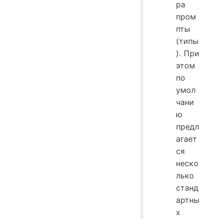
ра
пром
пты
(типы
). При
этом
по
умол
чани
ю
предл
агает
ся
неско
лько
станд
артны
х