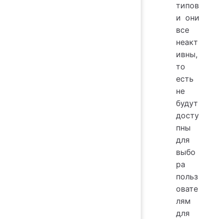
типов
и они
все
неакт
ивны,
то
есть
не
будут
досту
пны
для
выбо
ра
польз
овате
лям
для