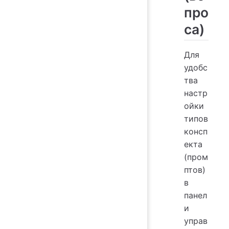
про
са)
Для
удобс
тва
настр
ойки
типов
консп
екта
(пром
птов)
в
панел
и
управ