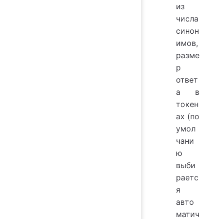
из
числа
синон
имов,
разме
р
ответ
а в
токен
ах (по
умол
чани
ю
выби
раетс
я
авто
матич