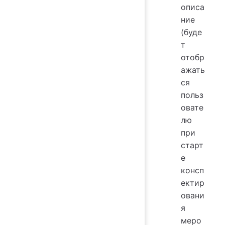
описа
ние
(буде
т
отобр
ажать
ся
польз
овате
лю
при
старт
е
консп
ектир
овани
я
меро