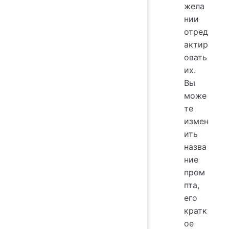
жела
нии
отред
актир
овать
их.
Вы
може
те
измен
ить
назва
ние
пром
пта,
его
кратк
ое