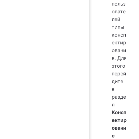
польз
овате
лей
типы
консп
ектир
овани
я. Для
этого
перей
дите
в
разде
л
Консп
ектир
овани
е