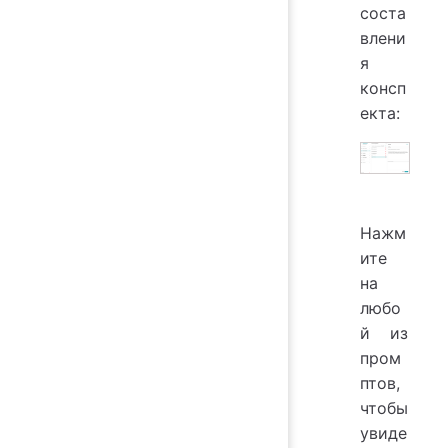
соста
влени
я
консп
екта:
Нажм
ите
на
любо
й из
пром
птов,
чтобы
увиде