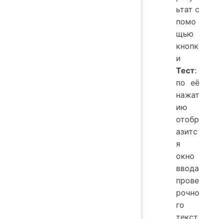
ьтат с
помо
щью
кнопк
и
Тест
:
по её
нажат
ию
отобр
азитс
я
окно
ввода
прове
рочно
го
текст