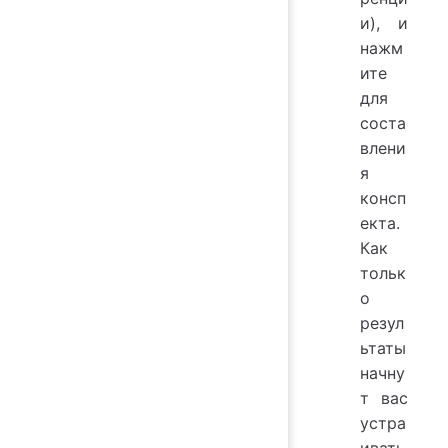
и), и
нажм
ите
для
соста
влени
я
консп
екта.
Как
тольк
о
резул
ьтаты
начну
т вас
устра