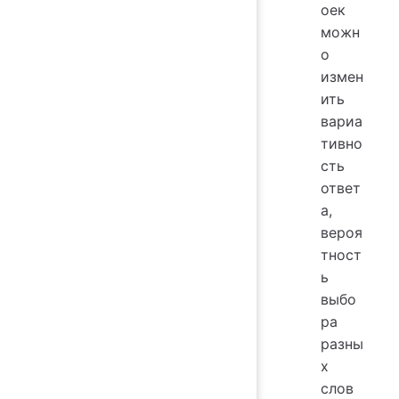
оек
можн
о
измен
ить
вариа
тивно
сть
ответ
а,
вероя
тност
ь
выбо
ра
разны
х
слов