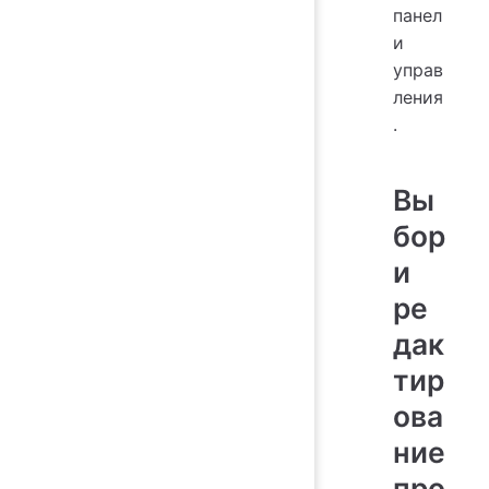
панел
и
управ
ления
.
Вы
бор
и
ре
дак
тир
ова
ние
про