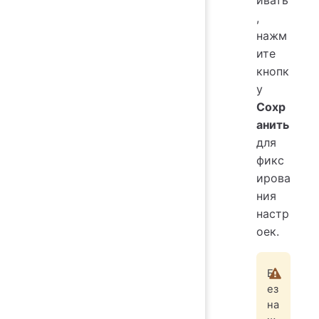
ивать
,
нажм
ите
кнопк
у
Сохр
анить
для
фикс
ирова
ния
настр
оек.
Б
ез
на