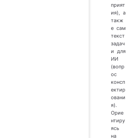
прият
ия), а
такж
е сам
текст
задач
и для
ИИ
(вопр
ос
консп
ектир
овани
я).
Орие
нтиру
ясь
на