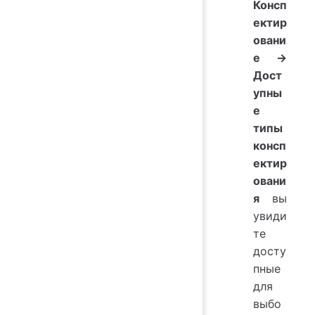
Консп
ектир
овани
е
→
Дост
упны
е
типы
консп
ектир
овани
я
вы
увиди
те
досту
пные
для
выбо