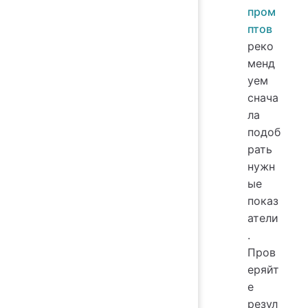
пром
птов
реко
менд
уем
снача
ла
подоб
рать
нужн
ые
показ
атели
.
Пров
еряйт
е
резул