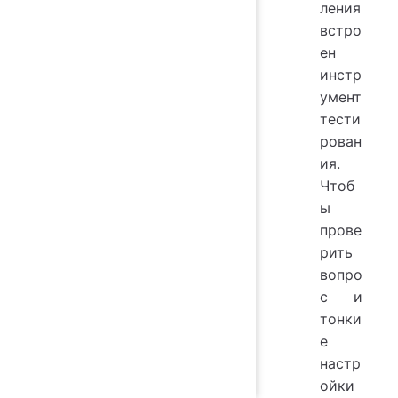
ления
встро
ен
инстр
умент
тести
рован
ия.
Чтоб
ы
прове
рить
вопро
с и
тонки
е
настр
ойки