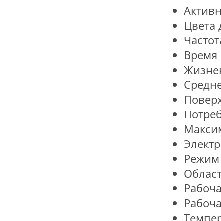
Активн
Цвета 
Частот
Время 
Жизнен
Средне
Поверх
Потреб
Максим
Электр
Режим 
Облас
Рабоча
Рабоча
Темпер