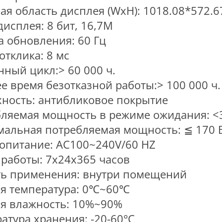
ая область дисплея (WxH): 1018.08*572.6
дисплея: 8 бит, 16,7М
а обновления: 60 Гц
отклика: 8 мс
ный цикл:> 60 000 ч.
е время безотказной работы:> 100 000 ч.
ность: антибликовое покрытие
ляемая мощность в режиме ожидания: <
альная потребляемая мощность: ≦ 170 
опитание: AC100~240V/60 HZ
работы: 7x24x365 часов
ть применения: внутри помещений
я температура: 0℃~60℃
я влажность: 10%~90%
атура хранения: -20-60°C