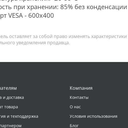
сть при хранении: 85% без конденсации
рт VESA - 600х400
ль оставляет за собой право изменять характеристики 
льного уведомления продавца.
пателям
Компания
а и доставка
Контакты
ат товара
О нас
тия и техподдержка
Условия использования
 партнером
Блог