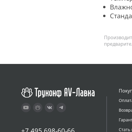
Влажно
Станда
Производите
предварите
Поку
Оплат
Возвр
Гаран
+7 495 698-60-66
Стать