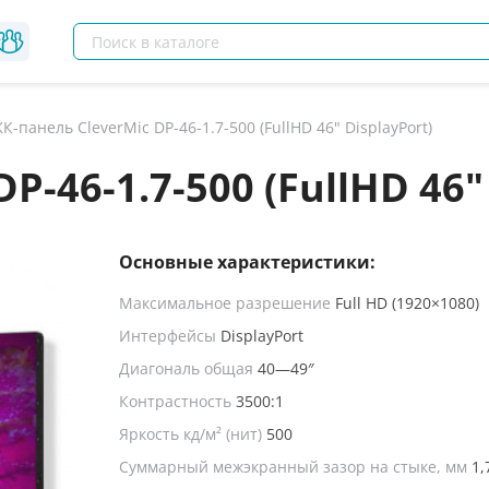
К-панель CleverMic DP-46-1.7-500 (FullHD 46" DisplayPort)
P-46-1.7-500 (FullHD 46"
Основные характеристики:
Максимальное разрешение
Full HD (1920×1080)
Интерфейсы
DisplayPort
Диагональ общая
40—49″
Контрастность
3500:1
Яркость кд/м² (нит)
500
Суммарный межэкранный зазор на стыке, мм
1,