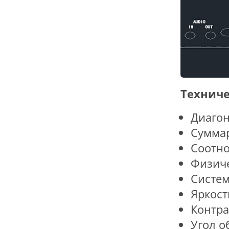
Техниче
Диагон
Суммар
Соотно
Физиче
Систем
Яркост
Контра
Угол о