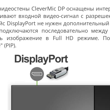
видеостены CleverMic DP оснащены интер
ивают входной видео-сигнал с разреше
йс DisplayPort не нужен дополнительный
подключаются последовательно между 
ь изображение в Full HD режиме. По
 (PIP).