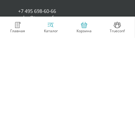
+7 495 698-60-66
sales@trueconf.ru
Главная
Корзина
Trueconf
Каталог
Покупателям
Компания
Оплата и доставка
Контакты
Возврат товара
О нас
Гарантия и
Условия
техподдержка
использования
Стать партнером
Блог
Будь в курсе новинок и акций!
Подпишись на рассылку