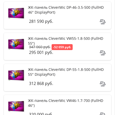
ЖК-панель CleverMic DP-46-3.5-500 (FullHD
r
46" DisplayPort)
F
i
l
t
e
281 590 руб.
ЖК-панель CleverMic VW55-1.8-500 (FullHD
55")
347 060 руб.
-52 059 руб.
295 001 руб.
ЖК-панель CleverMic DP-55-1.8-500 (FullHD
55" DisplayPort)
312 868 руб.
ЖК-панель CleverMic VW46-1.7-700 (FullHD
46")
320 000 руб.