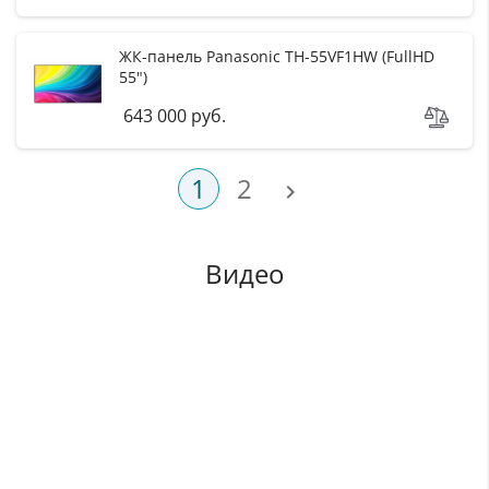
ЖК-панель Panasonic TH-55VF1HW (FullHD
55")
643 000 руб.
1
2

Видео