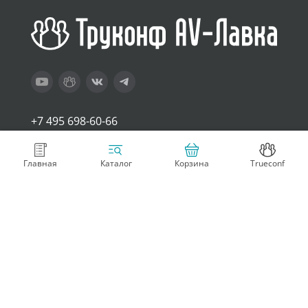
+7 495 698-60-66
sales@trueconf.ru
Главная
Корзина
Trueconf
Каталог
Покупателям
Компания
Оплата и доставка
Контакты
Возврат товара
О нас
Гарантия и техподдержка
Условия использования
Стать партнером
Блог