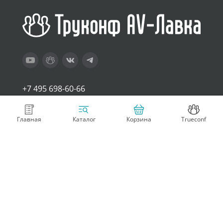
+7 495 698-60-66
sales@trueconf.ru
Главная
Корзина
Trueconf
Каталог
Покупателям
Компания
Оплата и доставка
Контакты
Возврат товара
О нас
Гарантия и техподдержка
Условия использования
Стать партнером
Блог