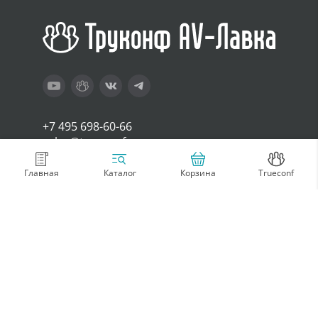
+7 495 698-60-66
sales@trueconf.ru
Главная
Корзина
Trueconf
Каталог
Покупателям
Компания
Оплата и доставка
Контакты
Возврат товара
О нас
Гарантия и
Условия
техподдержка
использования
Стать партнером
Блог