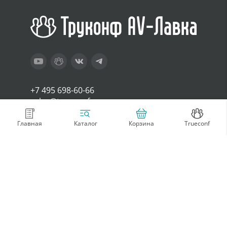
+7 495 698-60-66
sales@trueconf.ru
Главная
Корзина
Trueconf
Каталог
Покупателям
Компания
Оплата и доставка
Контакты
Возврат товара
О нас
Гарантия и
Условия
техподдержка
использования
Стать партнером
Блог