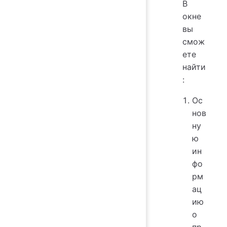
В
окне
вы
смож
ете
найти
:
Ос
нов
ну
ю
ин
фо
рм
ац
ию
о
пр