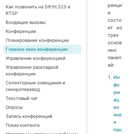
ренци
Как позвонить на SIP/H.323 и
и
RTSP
состо
Входящие вызовы
ит из
Конференции
трех
Планирование конференции
основ
Главное окно конференции
ных
панел
Управление конференцией
ей:
Управление раскладкой
конференции
Ин
Селекторные совещания и
фо
синхроперевод
рм
Текстовый чат
ац
ио
Опросы
нна
Запись конференций
я
Показ контента
пан