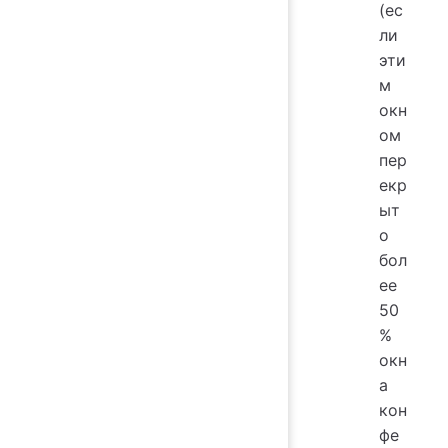
(ес
ли
эти
м
окн
ом
пер
екр
ыт
о
бол
ее
50
%
окн
а
кон
фе