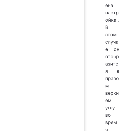
ена
настр
ойка
.
В
этом
случа
е он
отобр
азитс
я в
право
м
верхн
ем
углу
во
врем
я