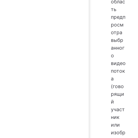
облас
ть
предп
росм
отра
выбр
анног
о
видео
поток
а
(гово
рящи
й
участ
ник
или
изобр