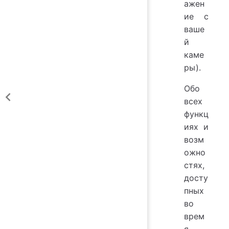
ажен
ие с
ваше
й
каме
ры).
Обо
всех
функц
иях и
возм
ожно
стях,
досту
пных
во
врем