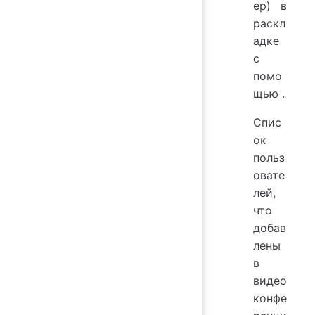
ер) в
раскл
адке
с
помо
щью
.
Спис
ок
польз
овате
лей,
что
добав
лены
в
видео
конфе