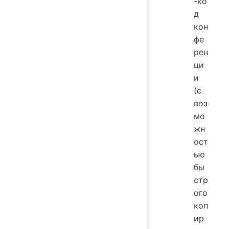
-ко
д
кон
фе
рен
ци
и
(с
воз
мо
жн
ост
ью
бы
стр
ого
коп
ир