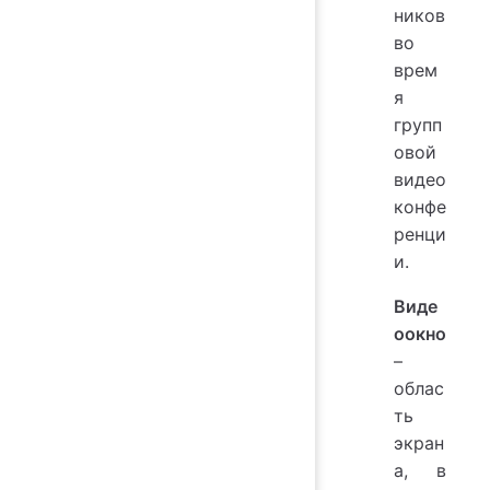
ников
во
врем
я
групп
овой
видео
конфе
ренци
и.
Виде
оокно
–
облас
ть
экран
а, в