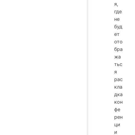
я,
где
не
буд
ет
ото
бра
жа
тьс
я
рас
кла
дка
кон
фе
рен
ци
и