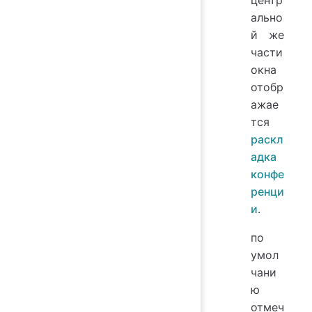
центр
ально
й же
части
окна
отобр
ажае
тся
раскл
адка
конфе
ренци
и
.
по
умол
чани
ю
отмеч