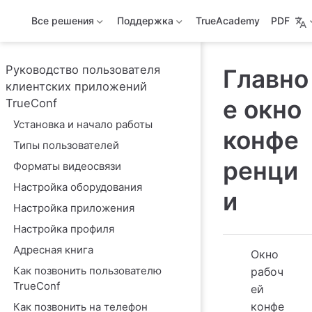
Все решения
Поддержка
TrueAcademy
PDF
Руководство пользователя
Главно
клиентских приложений
е окно
TrueConf
Установка и начало работы
конфе
Типы пользователей
ренци
Форматы видеосвязи
Настройка оборудования
и
Настройка приложения
Настройка профиля
Адресная книга
Окно
Как позвонить пользователю
рабоч
TrueConf
ей
конфе
Как позвонить на телефон