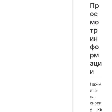
Пр
ос
мо
тр
ин
фо
рм
аци
и
Нажм
ите
на
кнопк
у
на