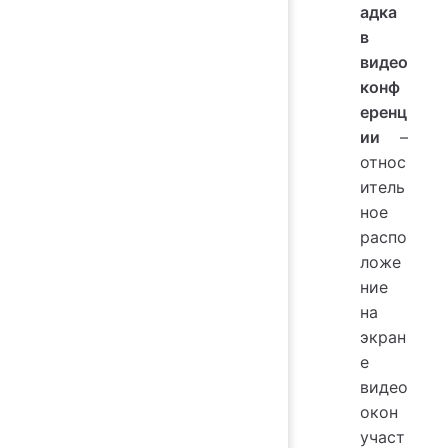
адка
в
видео
конф
еренц
ии
–
относ
итель
ное
распо
ложе
ние
на
экран
е
видео
окон
участ