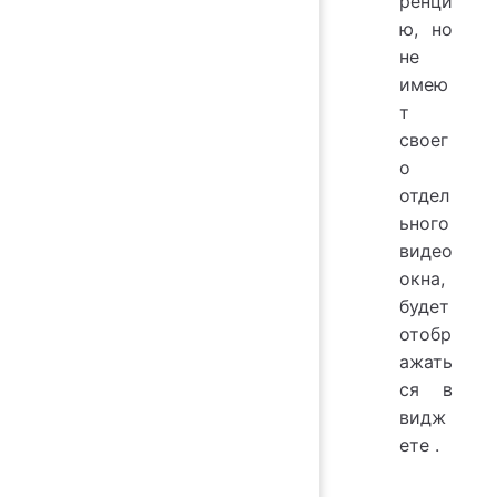
ренци
ю, но
не
имею
т
своег
о
отдел
ьного
видео
окна,
будет
отобр
ажать
ся в
видж
ете
.