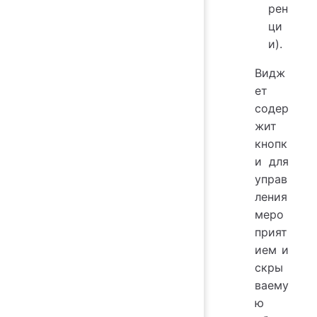
рен
ци
и).
Видж
ет
содер
жит
кнопк
и для
управ
ления
меро
прият
ием и
скры
ваему
ю