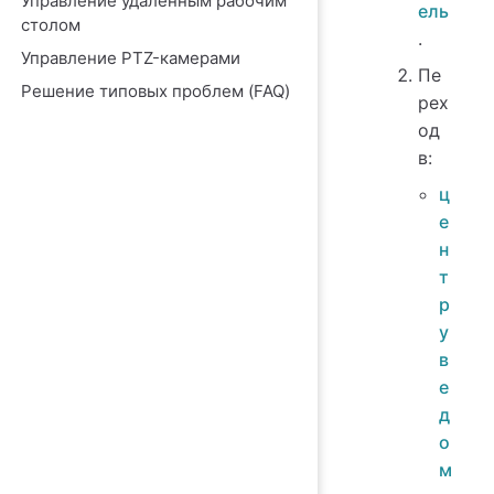
Управление удаленным рабочим
ель
столом
.
Управление PTZ-камерами
Пе
Решение типовых проблем (FAQ)
рех
од
в:
ц
е
н
т
р
у
в
е
д
о
м