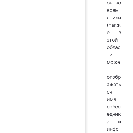
ов во
врем
я
или
(такж
е в
этой
облас
ти
може
т
отобр
ажать
ся
имя
собес
едник
а и
инфо