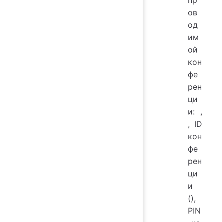
ов
од
им
ой
кон
фе
рен
ци
и:
,
, ID
кон
фе
рен
ци
и
(
),
PIN