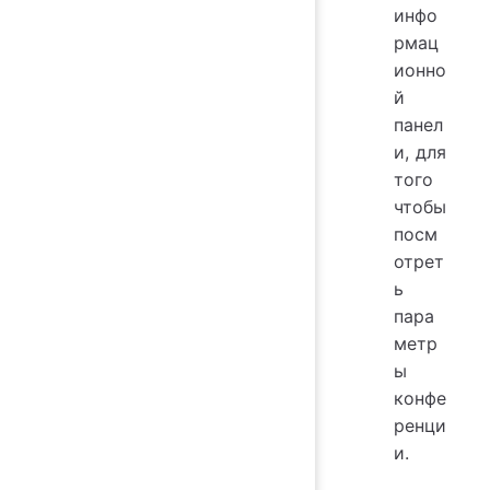
инфо
рмац
ионно
й
панел
и, для
того
чтобы
посм
отрет
ь
пара
метр
ы
конфе
ренци
и.