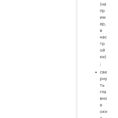
(на
пр
им
ер,
в
нас
тр
ой
ки)
;
све
рну
ть
гла
вно
е
окн