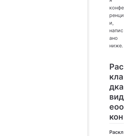
я
конфе
ренци
и,
напис
ано
ниже.
Рас
кла
дка
вид
еоо
кон
Раскл