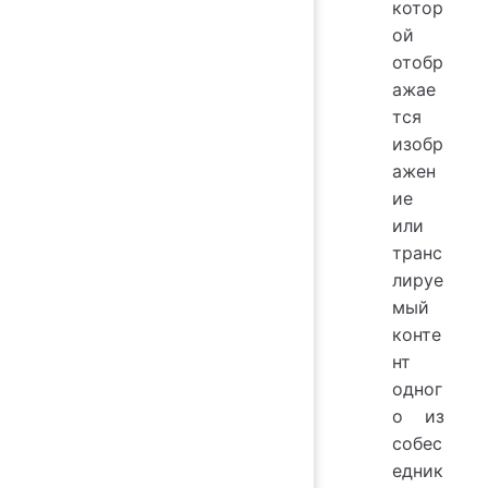
котор
ой
отобр
ажае
тся
изобр
ажен
ие
или
транс
лируе
мый
конте
нт
одног
о из
собес
едник