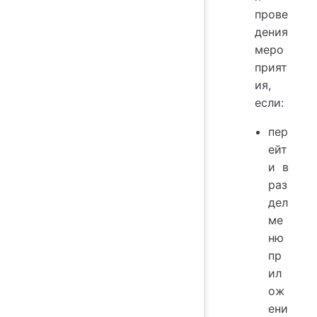
прове
дения
меро
прият
ия,
если:
пер
ейт
и в
раз
дел
ме
ню
пр
ил
ож
ени