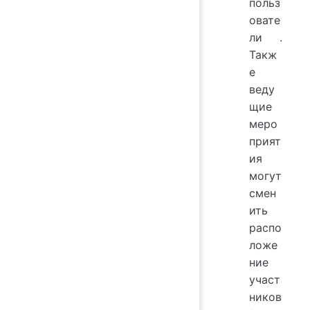
польз
овате
ли
.
Такж
е
веду
щие
меро
прият
ия
могут
смен
ить
распо
ложе
ние
участ
ников