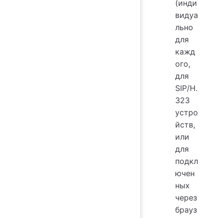
(инди
видуа
льно
для
кажд
ого,
для
SIP/H.
323
устро
йств,
или
для
подкл
ючен
ных
через
брауз