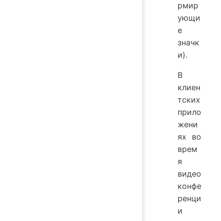
рмир
ующи
е
значк
и).
В
клиен
тских
прило
жени
ях
во
врем
я
видео
конфе
ренци
и